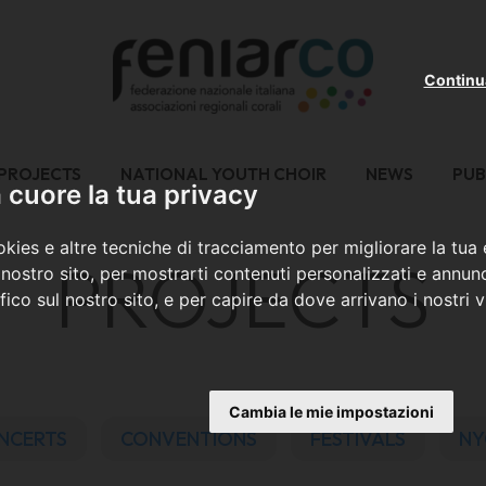
Continu
PROJECTS
NATIONAL YOUTH CHOIR
NEWS
PUB
cuore la tua privacy
kies e altre tecniche di tracciamento per migliorare la tua
PROJECTS
nostro sito, per mostrarti contenuti personalizzati e annunc
ffico sul nostro sito, e per capire da dove arrivano i nostri vi
Cambia le mie impostazioni
NCERTS
CONVENTIONS
FESTIVALS
NY