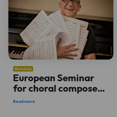
Workshops
European Seminar
for choral composers
2024
Read more