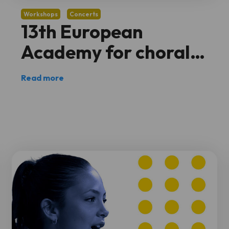
Workshops
Concerts
13th European
Academy for choral
conductors
Read more