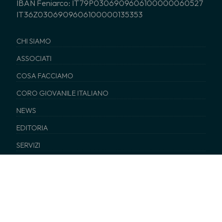
IBAN Feniarco: IT79P0306909606100000060527
IT36Z0306909606100000135353
CHI SIAMO
ASSOCIATI
COSA FACCIAMO
CORO GIOVANILE ITALIANO
NEWS
EDITORIA
SERVIZI
BIBLIOTECA
Tutti i diritti sono riservati © 2026 - FENIARCO –
Privacy
–
cookies policy