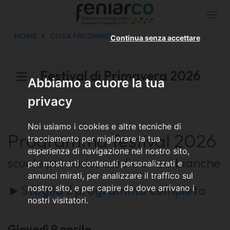
Togg
navi
HOME
COSA FACCIAMO
Continua senza accettare
Festival di Primavera 2026
Abbiamo a cuore la tua
privacy
Noi usiamo i cookies e altre tecniche di
Programma festival 2026
tracciamento per migliorare la tua
esperienza di navigazione nel nostro sito,
scuole primarie, medie e voci bianche
per mostrarti contenuti personalizzati e
annunci mirati, per analizzare il traffico sul
►
Sfoglia il programma completo
nostro sito, e per capire da dove arrivano i
nostri visitatori.
Giovedì 9 aprile