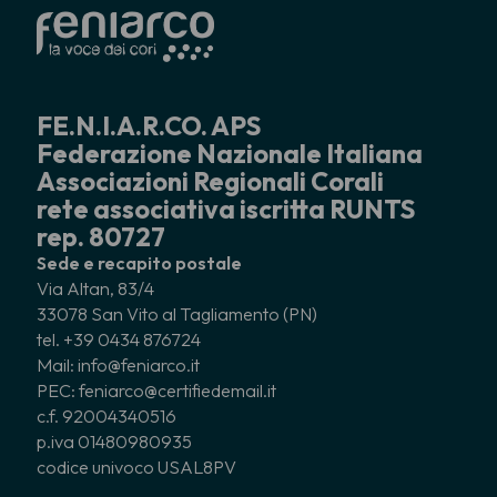
FE.N.I.A.R.CO. APS
Federazione Nazionale Italiana
Associazioni Regionali Corali
rete associativa iscritta RUNTS
rep. 80727
Sede e recapito postale
Via Altan, 83/4
33078 San Vito al Tagliamento (PN)
tel. +39 0434 876724
Mail: info@feniarco.it
PEC: feniarco@certifiedemail.it
c.f. 92004340516
p.iva 01480980935
codice univoco USAL8PV