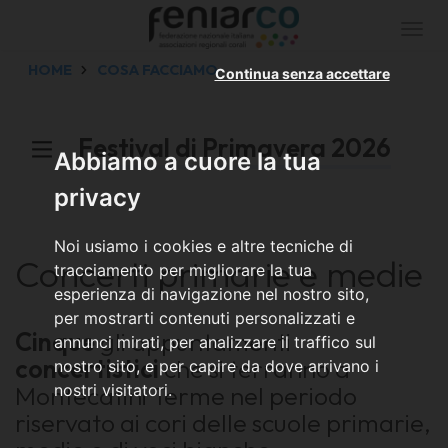
Togg
navi
HOME
COSA FACCIAMO
Continua senza accettare
Festival di Primavera 2026
Abbiamo a cuore la tua
privacy
Noi usiamo i cookies e altre tecniche di
Concerti primarie e medie
tracciamento per migliorare la tua
esperienza di navigazione nel nostro sito,
per mostrarti contenuti personalizzati e
Cinque
gli appuntamenti
annunci mirati, per analizzare il traffico sul
concertistici
che si terranno a
nostro sito, e per capire da dove arrivano i
Montecatini Terme nel periodo
nostri visitatori.
riservato ai cori delle scuole primarie,