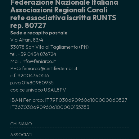
Federazione Nazionale Italiana
Associazioni Regionali Corali
rete associativa iscritta RUNTS
rep. 80727
Sede e recapito postale
Via Altan, 83/4
33078 San Vito al Tagliamento (PN)
tel. +39 0434 876724
Mail: info@feniarco.it
PEC: feniarco@certifiedemail.it
c.f. 92004340516
p.iva 01480980935
codice univoco USAL8PV
IBAN Feniarco: IT79P0306909606100000060527
IT36Z0306909606100000135353
CHI SIAMO
ASSOCIATI