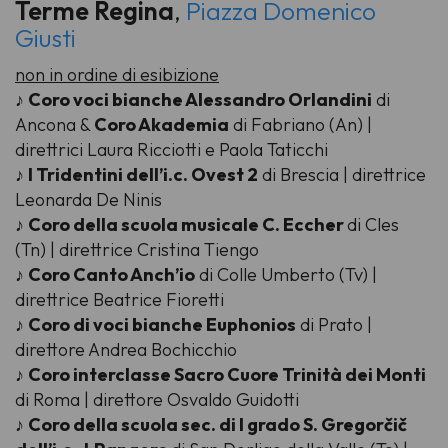
Terme Regina
,
Piazza Domenico
Giusti
non in ordine di esibizione
♪
Coro voci bianche Alessandro Orlandini
di
Ancona &
Coro Akademia
di Fabriano (An) |
direttrici Laura Ricciotti e Paola Taticchi
♪
I Tridentini dell’i.c. Ovest 2
di Brescia | direttrice
Leonarda De Ninis
♪
Coro della scuola musicale C. Eccher
di Cles
(Tn) | direttrice Cristina Tiengo
♪
Coro Canto Anch’io
di Colle Umberto (Tv) |
direttrice Beatrice Fioretti
♪
Coro di voci bianche Euphonios
di Prato |
direttore Andrea Bochicchio
♪
Coro interclasse Sacro Cuore Trinità dei Monti
di Roma | direttore Osvaldo Guidotti
♪
Coro della scuola sec. di I grado S. Gregorčič