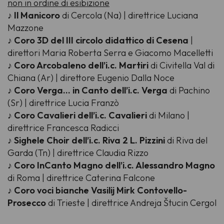
non in ordine di esibizione
♪
Il Manicoro
di Cercola (Na) | direttrice Luciana
Mazzone
♪
Coro 3D del III circolo didattico di Cesena
|
direttori Maria Roberta Serra e Giacomo Macelletti
♪
Coro Arcobaleno dell’i.c. Martiri
di Civitella Val di
Chiana (Ar) | direttore Eugenio Dalla Noce
♪
Coro Verga... in Canto dell’i.c. Verga
di Pachino
(Sr) | direttrice Lucia Franzò
♪
Coro Cavalieri dell’i.c. Cavalieri
di Milano |
direttrice Francesca Radicci
♪
Sighele Choir dell’i.c. Riva 2 L. Pizzini
di Riva del
Garda (Tn) | direttrice Claudia Rizzo
♪
Coro InCanto Magno dell’i.c. Alessandro Magno
di Roma | direttrice Caterina Falcone
♪
Coro voci bianche Vasilij Mirk Contovello-
Prosecco
di Trieste | direttrice Andreja Štucin Cergol