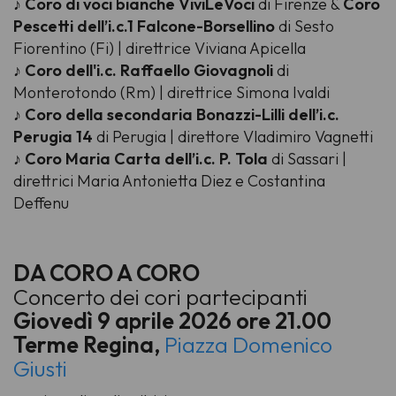
♪
Coro di voci bianche ViviLeVoci
di Firenze &
Coro
Pescetti dell’i.c.1 Falcone-Borsellino
di Sesto
Fiorentino (Fi) | direttrice Viviana Apicella
♪
Coro dell'i.c. Raffaello Giovagnoli
di
Monterotondo (Rm) | direttrice Simona Ivaldi
♪
Coro della secondaria Bonazzi-Lilli dell’i.c.
Perugia 14
di Perugia | direttore Vladimiro Vagnetti
♪
Coro Maria Carta dell’i.c. P. Tola
di Sassari |
direttrici Maria Antonietta Diez e Costantina
Deffenu
DA CORO A CORO
Concerto dei cori partecipanti
Giovedì 9 aprile 2026 ore 21.00
Terme Regina,
Piazza Domenico
Giusti