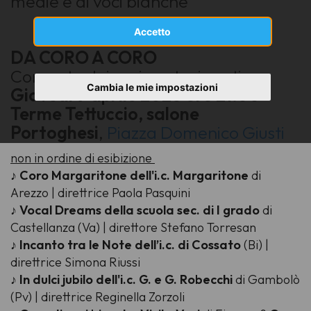
medie e di voci bianche
Accetto
DA CORO A CORO
Concerto dei cori partecipanti
Cambia le mie impostazioni
Giovedì 9 aprile 2026 ore 21.00
Terme Tettuccio, salone
Portoghesi
,
Piazza Domenico Giusti
non in ordine di esibizione
♪
Coro Margaritone dell'i.c. Margaritone
di
Arezzo | direttrice Paola Pasquini
♪
Vocal Dreams della scuola sec. di I grado
di
Castellanza (Va) | direttore Stefano Torresan
♪
Incanto tra le Note dell’i.c. di Cossato
(Bi) |
direttrice Simona Riussi
♪
In dulci jubilo dell'i.c. G. e G. Robecchi
di Gambolò
(Pv) | direttrice Reginella Zorzoli