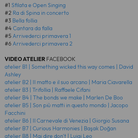
#1
Sfilata e Open Singing
#2
Ra di Spina in concerto
#3
Bella follia
#4
Cantara da falla
#5
Arrivederci primavera 1
#6
Arrivederci primavera 2
VIDEO ATELIER
FACEBOOK
atelier B1 | Something wicked this way comes | David
Ashley
atelier B2 | Il matto e il suo arcano | Maria Ciavarella
atelier B3 | Trifollia | Raffaele Cifani
atelier B4 | The bonds we make | Marlen De Boo
atelier B5 | Son più matti in questo mondo | Jacopo
Facchini
atelier B6 | Il Carnevale di Venezia | Giorgio Susana
atelier B7 | Curious Harmonies | Başak Doğan
atelier B8 | Mai dire don't | Luigi Leo