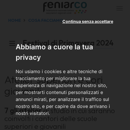
Togg
navi
HOME
COSA FACCIAMO
Continua senza accettare
Festival di Primavera 2024
Abbiamo a cuore la tua
privacy
Noi usiamo i cookies e altre tecniche di
Atelier superiori e cori
tracciamento per migliorare la tua
esperienza di navigazione nel nostro sito,
giovanili
per mostrarti contenuti personalizzati e
annunci mirati, per analizzare il traffico sul
nostro sito, e per capire da dove arrivano i
7 gli atelier
di studio in cui saranno
nostri visitatori.
coinvolti i cantori delle scuole
superiori e giovanili