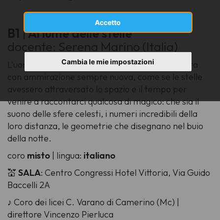
Accetto
B1
|
Al lume delle stelle
docente: Serena Marino (Italia)
Cambia le mie impostazioni
L'uomo assiste allo spettacolo della notte stellata
con ammirazione sempre nuova, come se le stelle
avessero attraversato lo spazio e il tempo per
venire a raccontarci qualcosa di magico: che sia il
suono delle sfere celesti, i numeri incredibili della
loro distanza, le geometrie che disegnano nel buio
della notte.
coro
misto
| lingua:
italiano
💒
SALA
: Centro Congressi Hotel Vittoria, Via Guido
Baccelli 2A
♪ Coro dei licei C. Varano di Camerino (Mc) |
direttore Vincenzo Pierluca