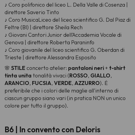
♪ Coro polifonico del liceo L. Della Valle di Cosenza |
direttore Saverio Tinto
♪ Coro MusicaLiceo del liceo scientifico G. Dal Piaz di
Feltre (Bl) | direttore Sheila Rech
♪ Giovani Cantori Junior dell’Accademia Vocale di
Genova | direttore Roberta Paraninfo
♪ Coro giovanile del liceo scientifico G. Oberdan di
Trieste | direttore Alessandra Esposito
🌸
STILE
concerto atelier:
pantaloni neri
+
t-shirt
tinta unita
tonalità vivaci (
ROSSO
,
GIALLO
,
ARANCIO
,
FUCSIA
,
VERDE
,
AZZURRO
). Ė
preferibile che i colori delle maglie all'interno di
ciascun gruppo siano vari (in pratica NON un unico
colore per tutto il gruppo).
B6 | In convento con Deloris