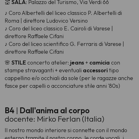
💒
SALA
: Palazzo del Turismo, Via Verdi 66
♪ Coro Albertelli del liceo classico P. Albertelli di
Roma | direttore Ludovico Versino
♪ Coro del liceo classico E. Cairoli di Varese |
direttore Raffaele Cifani
♪ Coro del liceo scientifico G. Ferraris di Varese |
direttore Raffaele Cifani
🌸
STILE
concerto atelier:
jeans
+
camicia
con
stampe stravaganti + eventuali
accessori
tipo
cappellino e/o occhiali da sole (per le ragazze anche
fasce per capelli o acconciature stile anni '80s)
B4
|
Dall'anima al corpo
docente: Mirko Ferlan (Italia)
Il nostro mondo interiore si connette con il mondo
esterno tramite il nostro corpo, le corde vocali, i