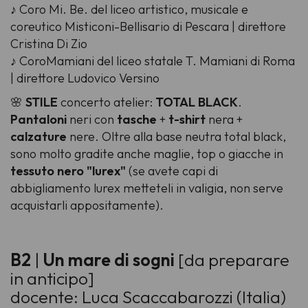
♪ Coro Mi. Be. del liceo artistico, musicale e
coreutico Misticoni-Bellisario di Pescara | direttore
Cristina Di Zio
♪ CoroMamiani del liceo statale T. Mamiani di Roma
| direttore Ludovico Versino
🌸
STILE
concerto atelier:
TOTAL BLACK
.
Pantaloni
neri con
tasche
+
t-shirt
nera +
calzature
nere. Oltre alla base neutra total black,
sono molto gradite anche maglie, top o giacche in
tessuto nero "
lurex
"
(se avete capi di
abbigliamento lurex metteteli in valigia, non serve
acquistarli appositamente).
B2
|
Un mare di sogni
[da preparare
in anticipo]
docente: Luca Scaccabarozzi (Italia)