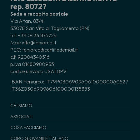
rep. 80727
Sede e recapito postale
Via Altan, 83/4
33078 San Vito al Tagliamento (PN)
tel. +39 0434 876724
Mail: info@feniarco.it
PEC: feniarco@certifiedemail.it
c.f. 92004340516
p.iva 01480980935
codice univoco USAL8PV
IBAN Feniarco: IT79P0306909606100000060527
IT36Z0306909606100000135353
CHI SIAMO
ASSOCIATI
COSA FACCIAMO
CORO GIOVANILE ITALIANO