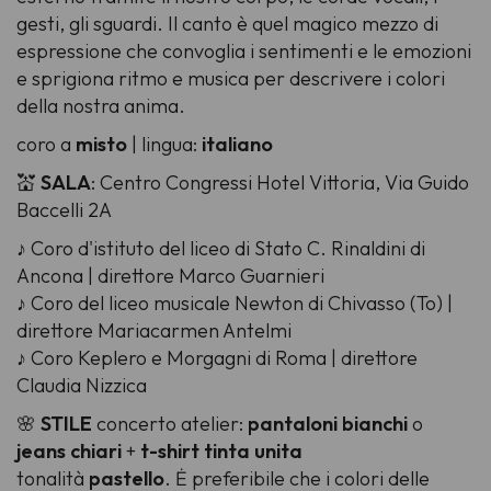
gesti, gli sguardi. Il canto è quel magico mezzo di
espressione che convoglia i sentimenti e le emozioni
e sprigiona ritmo e musica per descrivere i colori
della nostra anima.
coro a
misto
| lingua:
italiano
💒
SALA
: Centro Congressi Hotel Vittoria, Via Guido
Baccelli 2A
♪ Coro d'istituto del liceo di Stato C. Rinaldini di
Ancona | direttore Marco Guarnieri
♪ Coro del liceo musicale Newton di Chivasso (To) |
direttore Mariacarmen Antelmi
♪ Coro Keplero e Morgagni di Roma | direttore
Claudia Nizzica
🌸
STILE
concerto atelier:
pantaloni bianchi
o
jeans chiari
+
t-shirt tinta unita
tonalità
pastello
. Ė preferibile che i colori delle