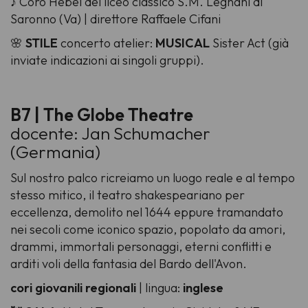
♪ Coro Hebel del liceo classico S.M. Legnani di
Saronno (Va) | direttore Raffaele Cifani
🌸
STILE
concerto atelier:
MUSICAL
Sister Act (già
inviate indicazioni ai singoli gruppi).
B7 | The Globe Theatre
docente: Jan Schumacher
(Germania)
Sul nostro palco ricreiamo un luogo reale e al tempo
stesso mitico, il teatro shakespeariano per
eccellenza, demolito nel 1644 eppure tramandato
nei secoli come iconico spazio, popolato da amori,
drammi, immortali personaggi, eterni conflitti e
arditi voli della fantasia del Bardo dell'Avon.
cori giovanili regionali
| lingua:
inglese