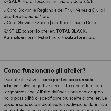
💒
SALA
: Hotel Tuscany Inn, via Cividale, 86/E
♪ Coro Giovanile Regionale del Friuli Venezia Giulia |
direttore Fabiana Noro
♪ Coro Giovanile Sardo | direttore Claudia Dolce
🌸
STILE
concerto atelier:
TOTAL BLACK
.
Pantaloni
neri +
t-shirt
nera +
calzature
nere.
-
Come funzionano gli atelier?
Durante il festival
il coro partecipa a un solo
atelier
, salvo oggettive necessità concordate con
l’organizzazione. All’atto dell’iscrizione ogni gruppo
ha la possibilità di specificare più scelte di atelier. Le
opzioni sono solo indicative; la suddivisione definitiva
negli atelier viene determinata dal coordinatore