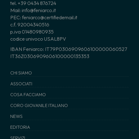
tel. +39 0434 876724
Mail: info@feniarco.it
PEC: feniarco@certifiedemail.it
c.f. 92004340516
p.iva 01480980935
codice univoco USAL8PV
IBAN Feniarco: IT79P0306909606100000060527
IT36Z0306909606100000135353
CHI SIAMO
ASSOCIATI
COSA FACCIAMO
CORO GIOVANILE ITALIANO
NEWS
EDITORIA
SERVIZI