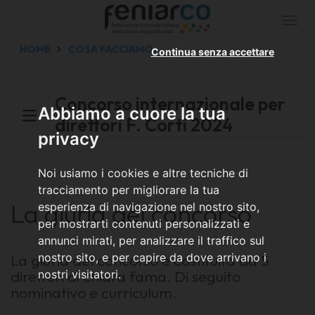
Togg
navi
HOME
COSA FACCIAMO
Continua senza accettare
Concorso internazionale per
Abbiamo a cuore la tua
direttori F. Corti 2024
privacy
Noi usiamo i cookies e altre tecniche di
tracciamento per migliorare la tua
La giuria del concorso
esperienza di navigazione nel nostro sito,
per mostrarti contenuti personalizzati e
annunci mirati, per analizzare il traffico sul
La giuria del concorso è costituita da 5
nostro sito, e per capire da dove arrivano i
direttori di chiara fama. Di seguito
nostri visitatori.
nominativo e curriculum.