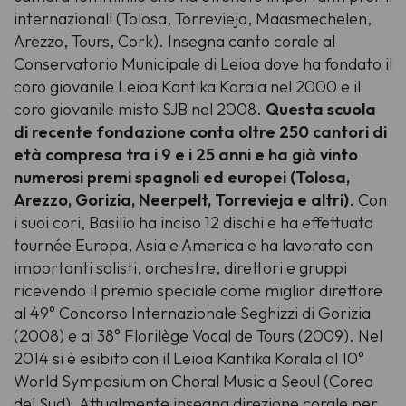
internazionali (Tolosa, Torrevieja, Maasmechelen,
Arezzo, Tours, Cork). Insegna canto corale al
Conservatorio Municipale di Leioa dove ha fondato il
coro giovanile Leioa Kantika Korala nel 2000 e il
coro giovanile misto SJB nel 2008.
Questa scuola
di recente fondazione conta oltre 250 cantori di
età compresa tra i 9 e i 25 anni e ha già vinto
numerosi premi spagnoli ed europei (Tolosa,
Arezzo, Gorizia, Neerpelt, Torrevieja e altri)
. Con
i suoi cori, Basilio ha inciso 12 dischi e ha effettuato
tournée Europa, Asia e America e ha lavorato con
importanti solisti, orchestre, direttori e gruppi
ricevendo il premio speciale come miglior direttore
al 49° Concorso Internazionale Seghizzi di Gorizia
(2008) e al 38° Florilège Vocal de Tours (2009). Nel
2014 si è esibito con il Leioa Kantika Korala al 10°
World Symposium on Choral Music a Seoul (Corea
del Sud). Attualmente insegna direzione corale per