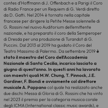
contes d’Hoffmann di J. Offenbach e a Parigi il Coro
di Radio France per un Requiem di G. Verdi diretto
da D. Gatti. Nel 2014 è tornato nella capitale
francese per dirigere la Petite Messe solennelle di
G. Rossini nel nuovo Auditorium dell’emittente
nazionale, e ha preparato il coro della Semperoper
di Dresda per una produzione di Turandot di G.
Puccini. Dal 2013 al 2019 ha guidato il Coro del
Teatro Massimo di Palermo. Da settembre 2019
è
stato il maestro del Coro dell’Accademia
Nazionale di Santa Cecilia, incarico lasciato a
giugno di quest’anno. In questi anni ha lavorato
con maestri quali M.W. Chung, T. Pinnock, J.E.
Gardiner, F. Biondi e ovviamente col direttore
musicale A. Pappano
col quale ha realizzato anche
due dischi: Messa di Gloria di G. Rossini che ha vinto
nel 2023 il premio per la categoria musica corale
degli ICMA (International classic music awards), e