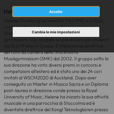
Helene Stureborg
[Svezia]
Accetto
Helene Stureborg ha lavorato tra il 1990 e il 2022
come direttrice di coro e pedagoga presso lo
Cambia le mie impostazioni
Stockholms Musikgymnasium/Kungsholmens
gymnasium, la principale scuola di coro per studenti
dai 16 ai 19 anni in Svezia. È stata anche direttrice
del coro da camera dello Stockholms
Musikgymnasium (SMK) dal 2002. Il gruppo sotto la
sua direzione ha vinto diversi premi in concorsi e
competizioni all'estero ed è stato uno dei 24 cori
invitati al WSCM2020 di Auckland. Dopo aver
conseguito un Master in Musica Sacra e un Diploma
post-laurea in direzione corale presso la Royal
University of Music, Helene ha iniziato la sua attività
musicale in una parrocchia di Stoccolma ed è
diventata direttrice del Kongl Teknologkören presso