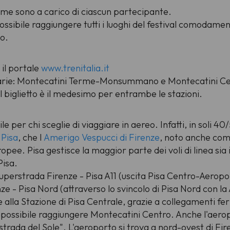
rme sono a carico di ciascun partecipante.
ssibile raggiungere tutti i luoghi del festival comodamen
o.
 il portale
www.trenitalia.it
arie: Montecatini Terme-Monsummano e Montecatini Cent
el biglietto è il medesimo per entrambe le stazioni.
per chi sceglie di viaggiare in aereo. Infatti, in soli 40
 Pisa
, che l'
Amerigo Vespucci di Firenze
, noto anche com
uropee. Pisa gestisce la maggior parte dei voli di linea si
Pisa.
 Superstrada Firenze - Pisa A11 (uscita Pisa Centro-Aerop
ze - Pisa Nord (attraverso lo svincolo di Pisa Nord con la 
 alla Stazione di Pisa Centrale, grazie a collegamenti fer
 possibile raggiungere Montecatini Centro. Anche l'aerop
ostrada del Sole". L'aeroporto si trova a nord-ovest di Fir