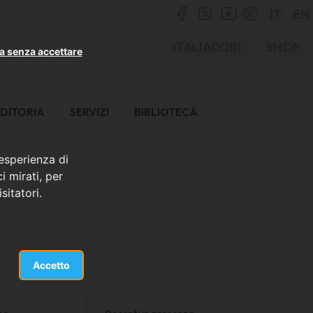
IT
EN
ITALIACORI
SHOP
a senza accettare
DITORIA
SERVIZI
BIBLIOTECA
 esperienza di
i mirati, per
sitatori.
Accetto