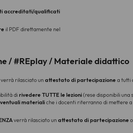
i accreditati/qualificati
re
il PDF direttamente nel
e / #REplay / Materiale didattico
E
verrà rilasciato un
attestato di partecipazione
a tutt
bilità di
rivedere TUTTE le lezioni
(rese disponibili una 
ventuali materiali
che i docenti riterranno di mettere a d
SENZA
verrà rilasciato un
attestato di
partecipazione
o