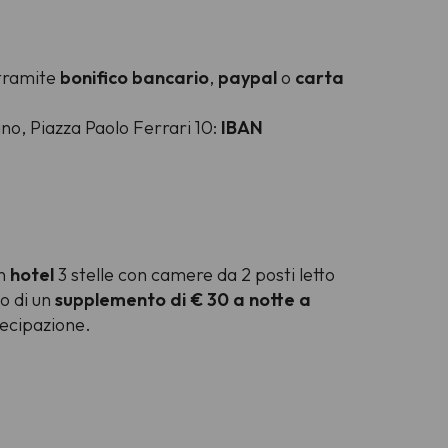
tramite
bonifico bancario
,
paypal
o
carta
ano, Piazza Paolo Ferrari 10:
IBAN
in
hotel
3 stelle con camere da 2 posti letto
to di un
supplemento di € 30 a notte a
tecipazione.