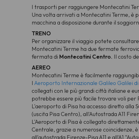
I trasporti per raggiungere Montecatini Te
Una volta arrivati a Montecatini Terme, è po
macchina a disposizione durante il soggiorn
TRENO
Per organizzare il viaggio potete consultare
Montecatini Terme ha due fermate ferrovi
fermata di
Montecatini Centro
. Il costo d
AEREO
Montecatini Terme è facilmente raggiungibile 
l'
Aeroporto Internazionale Galileo Galilei di
collegati con le più grandi città italiane e e
potrebbe essere più facile trovare voli per 
L'aeroporto di Pisa ha accesso diretto alla
(uscita Pisa Centro), all'Autostrada A11 Firen
L'Aeroporto di Pisa è collegato direttamente
Centrale, grazie a numerose coincidenze, è
all'autostrada Firenze-Pisa A11 e all'A1 "Aut