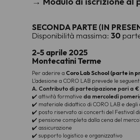
→ Modulo di iscrizione al
SECONDA PARTE (IN PRESE
Disponibilità massima:
30
parte
2-5 aprile 2025
Montecatini Terme
Per aderire a
Coro Lab School (parte in p
L’adesione a CORO LAB prevede le seguenti
A. Contributo di partecipazione pari a € 
✔️ attività formative
da mercoledì pomeri
✔️ materiale didattico di CORO LAB e degli 
✔️ posto riservato ai concerti del Festival 
✔️ pensione completa dalla cena del mercol
✔️ assicurazione
✔️ supporto logistico e organizzativo