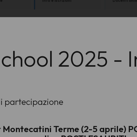
ne
Info e iscrizioni
Docenti onli
chool 2025 - I
 di partecipazione
r Montecatini Terme (2-5 aprile) 