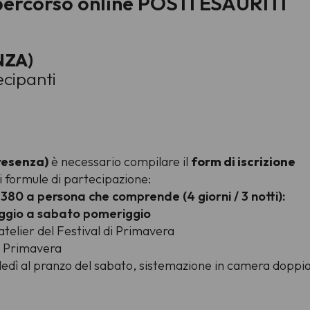
 percorso online POSTI ESAURITI
NZA)
cipanti
resenza)
è necessario compilare il
form di iscrizione
 formule di partecipazione:
380 a persona che comprende (4 giorni / 3 notti):
ggio a sabato pomeriggio
atelier del Festival di Primavera
di Primavera
edì al pranzo del sabato, sistemazione in camera doppi