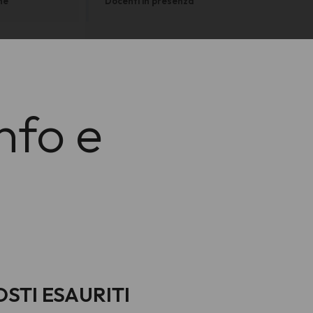
ne
Docenti in presenza
nfo e
POSTI ESAURITI