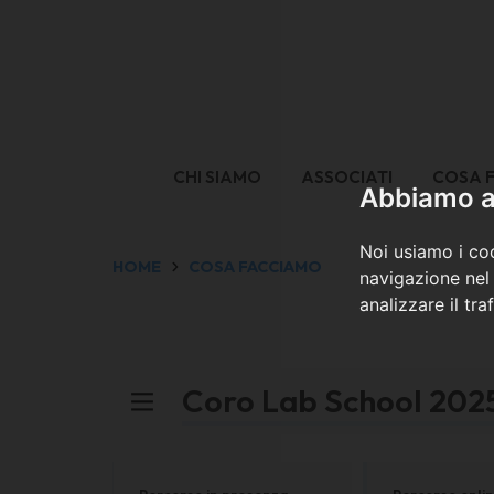
CHI SIAMO
ASSOCIATI
COSA 
Abbiamo a 
Noi usiamo i coo
HOME
COSA FACCIAMO
navigazione nel 
analizzare il tra
Coro Lab School 202