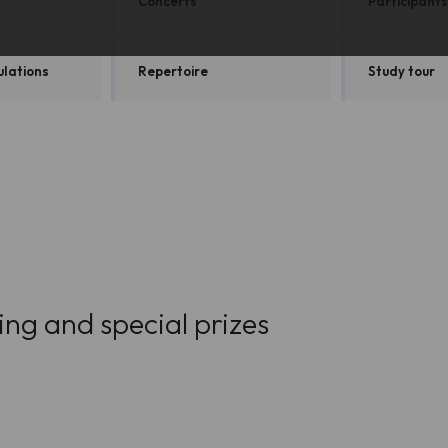
Concerts
Participants
ulations
Repertoire
Study tour
ng and special prizes