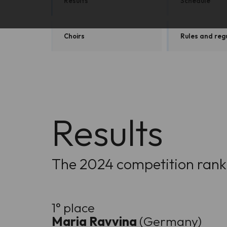
Results
Schedule
Choirs
Rules and reg
Results
The 2024 competition ranki
1° place
Maria Ravvina
(Germany)