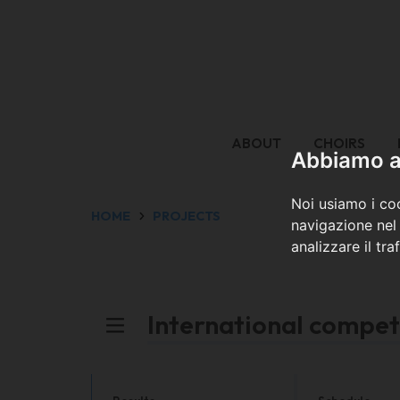
ABOUT
CHOIRS
Abbiamo a 
Noi usiamo i coo
HOME
PROJECTS
navigazione nel 
analizzare il tra
International compet