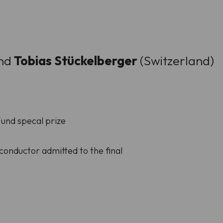
and
Tobias Stückelberger
(Switzerland)
Fund specal prize
conductor admitted to the final