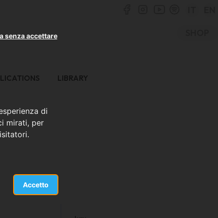
IT
EN
SHOP
a senza accettare
LICATIONS
LIBRARY
 esperienza di
i mirati, per
sitatori.
Accetto