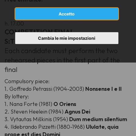
Accetto
h. 17.00
COMPETITION FINAL
Cambia le mie impostazioni
S:T JACOBS CHAMBER CHOIR
Each candidate must perform the two
rehearsed pieces in the first part of the
final
Compulsory piece:
1. Goffredo Petrassi (1904-2003)
Nonsense I e II
By lottery:
1. Nana Forte (1981)
O Oriens
2. Steven Heelein (1984)
Agnus Dei
3. Vytautas Miškinis (1954)
Dum medium silentium
4. Ildebrando Pizzetti (1880-1968)
Ululate, quia
prope est dies Domini