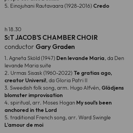
5. Einojuhani Rautavaara (1928-2016)
Credo
h 18.30
S:T JACOB'S CHAMBER CHOIR
conductor
Gary Graden
1. Agneta Sköld (1947)
Den levande Maria
, da Den
levande Maria suite
2. Urmas Sisask (1960-2022)
Te gratias ago,
creator Universi!
, da Gloria Patri II
3. Sweedish folk song, arm. Hugo Alfvén,
Glädjens
blomster improvisation
4. spiritual, arr. Moses Hogan
My soul’s been
anchored in the Lord
5. traditional French song, arr. Ward Swingle
L’amour de moi