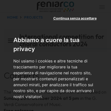
Togg
navi
HOME
PROJECTS
Continua senza accettare
International competition for
Abbiamo a cuore la tua
choral conductors 2024
privacy
Noi usiamo i cookies e altre tecniche di
tracciamento per migliorare la tua
Concerts
esperienza di navigazione nel nostro sito,
per mostrarti contenuti personalizzati e
annunci mirati, per analizzare il traffico sul
nostro sito, e per capire da dove arrivano i
The final concert of the competition is scheduled on
nostri visitatori.
Sunday 20th October 2024 at 5 pm
in the G.
Verdi Conservatoire of Music.
Free entrance.