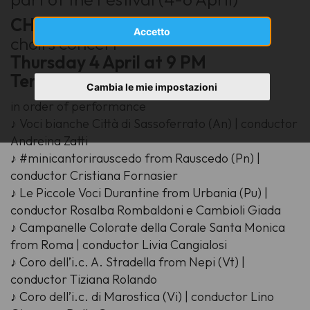
CHOIR TO CHOIR
Participating
Accetto
choirs concert
Thursday 4 April at 9 PM
Terme Regina
, Viale G. Verdi 71
Cambia le mie impostazioni
in order of performance
♪ Voci bianche Città di Sassoferrato (An) | conductor
Andreina Zatti
♪ #minicantorirauscedo from Rauscedo (Pn) |
conductor Cristiana Fornasier
♪ Le Piccole Voci Durantine from Urbania (Pu) |
conductor Rosalba Rombaldoni e Cambioli Giada
♪ Campanelle Colorate della Corale Santa Monica
from Roma | conductor Livia Cangialosi
♪ Coro dell’i.c. A. Stradella from Nepi (Vt) |
conductor Tiziana Rolando
♪ Coro dell’i.c. di Marostica (Vi) | conductor Lino