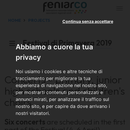
Togg
navi
HOME
PROJECTS
Continua senza accettare
Festival di Primavera 2019
Abbiamo a cuore la tua
privacy
Noi usiamo i cookies e altre tecniche di
Concerts - primary, junior
tracciamento per migliorare la tua
esperienza di navigazione nel nostro sito,
high schools and children's
per mostrarti contenuti personalizzati e
choirs
annunci mirati, per analizzare il traffico sul
nostro sito, e per capire da dove arrivano i
nostri visitatori.
Six concerts
are scheduled in the first
part of the Festival (4-6 April)