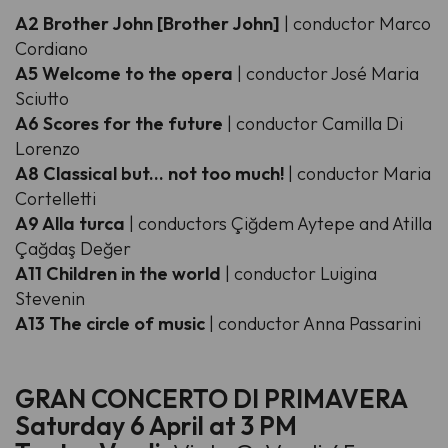
A2 Brother John [Brother John]
| conductor Marco
Cordiano
A5 Welcome to the opera
| conductor José Maria
Sciutto
A6 Scores for the future
| conductor Camilla Di
Lorenzo
A8 Classical but... not too much!
| conductor
Maria
Cortelletti
A9 Alla turca
| conductors Çiğdem Aytepe and Atilla
Çağdaş Değer
A11 Children in the world
| conductor Luigina
Stevenin
A13 The circle of music
| conductor Anna Passarini
GRAN CONCERTO DI PRIMAVERA
Saturday 6 April at 3 PM