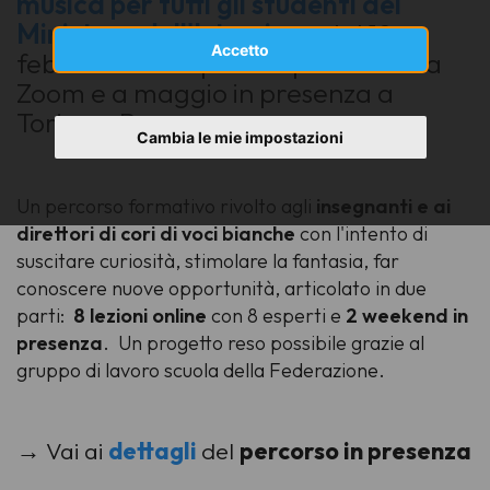
musica per tutti gli studenti del
Ministero dell'Istruzione
dal 18
Accetto
febbraio all'8 aprile su piattaforma
Zoom e a maggio in presenza a
Torino e Roma.
Cambia le mie impostazioni
Un percorso formativo rivolto agli
insegnanti
e ai
direttori di cori di voci bianche
con l'intento di
suscitare curiosità, stimolare la fantasia, far
conoscere nuove opportunità, articolato in due
parti:
8 lezioni online
con 8 esperti e
2 weekend in
presenza
. Un progetto reso possibile grazie al
gruppo di lavoro scuola
della Federazione.
→ Vai ai
dettagli
del
percorso in presenza