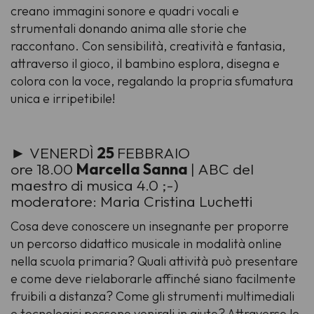
creano immagini sonore e quadri vocali e
strumentali donando anima alle storie che
raccontano. Con sensibilità, creatività e fantasia,
attraverso il gioco, il bambino esplora, disegna e
colora con la voce, regalando la propria sfumatura
unica e irripetibile!
► VENERDÌ
25
FEBBRAIO
ore 18.00
Marcella Sanna
| ABC del
maestro di musica 4.0 ;-)
moderatore: Maria Cristina Luchetti
Cosa deve conoscere un insegnante per proporre
un percorso didattico musicale in modalità online
nella scuola primaria? Quali attività può presentare
e come deve rielaborarle affinché siano facilmente
fruibili a distanza? Come gli strumenti multimediali
e tecnologici possono venirgli in aiuto? Attraverso le