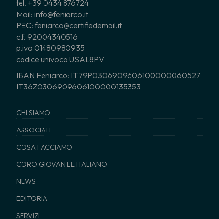
tel. +39 0434 876724
Mail: info@feniarco.it
PEC: feniarco@certifiedemail.it
c.f. 92004340516
p.iva 01480980935
codice univoco USAL8PV
IBAN Feniarco: IT79P0306909606100000060527
IT36Z0306909606100000135353
CHI SIAMO
ASSOCIATI
COSA FACCIAMO
CORO GIOVANILE ITALIANO
NEWS
EDITORIA
SERVIZI