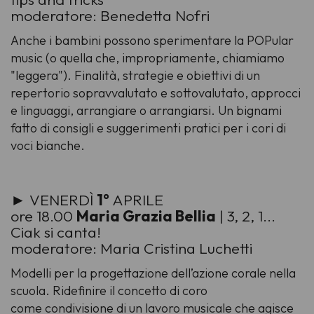
moderatore: Benedetta Nofri
Anche i bambini possono sperimentare la POPular
music (o quella che, impropriamente, chiamiamo
"leggera"). Finalità, strategie e obiettivi di un
repertorio sopravvalutato e sottovalutato, approcci
e linguaggi, arrangiare o
arrangiarsi
. Un bignami
fatto di consigli e suggerimenti pratici per i cori di
voci bianche.
► VENERDÌ
1°
APRILE
ore 18.00
Maria Grazia Bellia
| 3, 2, 1...
Ciak si canta!
moderatore: Maria Cristina Luchetti
Modelli per la progettazione dell’azione corale nella
scuola. Ridefinire il concetto di coro
come condivisione di un lavoro musicale che agisce