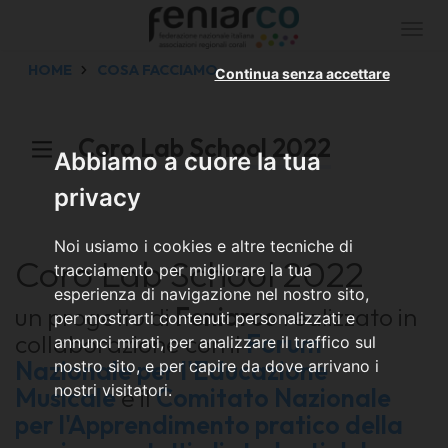
Togg
navi
HOME
COSA FACCIAMO
Continua senza accettare
Coro Lab School 2022
Abbiamo a cuore la tua
privacy
Noi usiamo i cookies e altre tecniche di
Coro Lab School 2022
tracciamento per migliorare la tua
esperienza di navigazione nel nostro sito,
un progetto di
Feniarco
realizzato in
per mostrarti contenuti personalizzati e
collaborazione con il
Forum
annunci mirati, per analizzare il traffico sul
Nazionale per l'Educazione
nostro sito, e per capire da dove arrivano i
nostri visitatori.
Musicale
e il
Comitato Nazionale
per l'Apprendimento pratico della