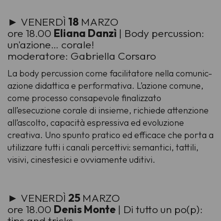
► VENERDÌ
18
MARZO
ore 18.00
Eliana Danzì
| Body percussion:
un'azione… corale!
moderatore: Gabriella Corsaro
La body percussion come facilitatore nella comunic-
azione didattica e performativa. L’azione comune,
come processo consapevole finalizzato
all’esecuzione corale di insieme, richiede attenzione
all’ascolto, capacità espressiva ed evoluzione
creativa. Uno spunto pratico ed efficace che porta a
utilizzare tutti i canali percettivi: semantici, tattili,
visivi, cinestesici e ovviamente uditivi.
► VENERDÌ
25
MARZO
ore 18.00
Denis Monte
| Di tutto un po(p):
tips and tricks