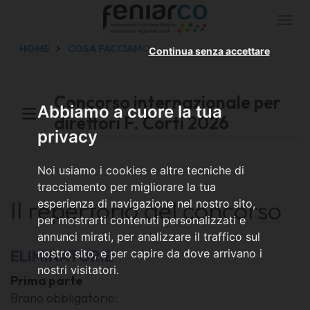
Togg
navi
HOME
COSA FACCIAMO
Continua senza accettare
Concorso internazionale per
Abbiamo a cuore la tua
direttori F. Corti 2026
privacy
Noi usiamo i cookies e altre tecniche di
tracciamento per migliorare la tua
Il repertorio del concorso
esperienza di navigazione nel nostro sito,
per mostrarti contenuti personalizzati e
annunci mirati, per analizzare il traffico sul
ELIMINATORIE
nostro sito, e per capire da dove arrivano i
nostri visitatori.
Prima parte
Brano obbligatorio: