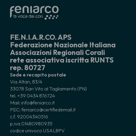
FE.N.I.A.R.CO. APS
Federazione Nazionale Italiana
Associazioni Regionali Corali
rete associativa iscritta RUNTS
rep. 80727
Sede e recapito postale
Via Altan, 83/4
33078 San Vito al Tagliamento (PN)
tel. +39 0434 876724
Mail: info@feniarco.it
PEC: feniarco@certifiedemail.it
c.f. 92004340516
p.iva 01480980935
codice univoco USAL8PV