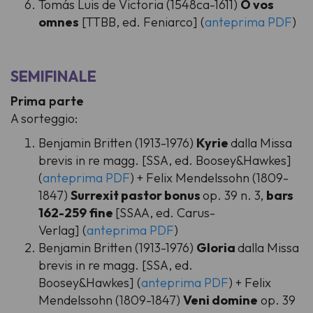
Tomás Luis de Victoria (1548ca-1611)
O vos
omnes
[TTBB, ed. Feniarco] (
anteprima PDF
)
SEMIFINALE
Prima parte
A sorteggio:
Benjamin Britten (1913-1976)
Kyrie
dalla Missa
brevis in re magg. [SSA, ed. Boosey&Hawkes]
(
anteprima PDF
) + Felix Mendelssohn (1809-
1847)
Surrexit pastor bonus
op. 39 n. 3,
bars
162-259 fine
[SSAA, ed. Carus-
Verlag] (
anteprima PDF
)
Benjamin Britten (1913-1976)
Gloria
dalla Missa
brevis in re magg. [SSA, ed.
Boosey&Hawkes] (
anteprima PDF
) + Felix
Mendelssohn (1809-1847)
Veni domine
op. 39