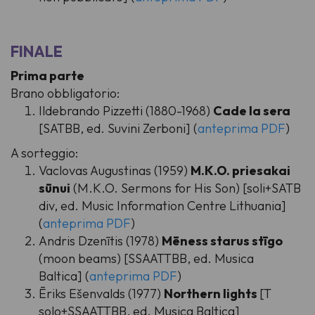
FINALE
Prima parte
Brano obbligatorio:
Ildebrando Pizzetti (1880-1968)
Cade la sera
[SATBB, ed. Suvini Zerboni] (
anteprima PDF
)
A sorteggio:
Vaclovas Augustinas (1959)
M.K.O. priesakai
sūnui
(M.K.O. Sermons for His Son) [soli+SATB
div, ed. Music Information Centre Lithuania]
(
anteprima PDF
)
Andris Dzenītis (1978)
Mēness starus stīgo
(moon beams) [SSAATTBB, ed. Musica
Baltica] (
anteprima PDF
)
Ēriks Ešenvalds (1977)
Northern lights
[T
solo+SSAATTBB, ed. Musica Baltica]