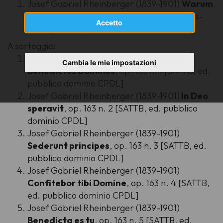
Josef Gabriel Rheinberger (1839-1901)
Warum
toben die Heiden
op. 40 [SATB, ed. Carus-
Accetto
Verlag] (
anteprima PDF
)
A sorteggio:
Josef Gabriel Rheinberger (1839-1901)
Cambia le mie impostazioni
Benedictus Dominus
, op. 163 n. 1 [SATTB, ed.
pubblico dominio CPDL]
Josef Gabriel Rheinberger (1839-1901)
In Deo
speravit
, op. 163 n. 2 [SATTB, ed. pubblico
dominio CPDL]
Josef Gabriel Rheinberger (1839-1901)
Sederunt principes
, op. 163 n. 3 [SATTB, ed.
pubblico dominio CPDL]
Josef Gabriel Rheinberger (1839-1901)
Confitebor tibi Domine
, op. 163 n. 4 [SATTB,
ed. pubblico dominio CPDL]
Josef Gabriel Rheinberger (1839-1901)
Benedicta es tu
, op. 163 n. 5 [SATTB, ed.