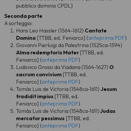
pubblico dominio CPDL]
Seconda parte
A sorteggio:
Hans Leo Hassler (1564-1612)
Cantate
Domino
[TTBB, ed. Feniarco] (
anteprima PDF
)
Giovanni Pierluigi da Palestrina (1525ca-1594)
Alma redemptoris Mater
[TTBB, ed.
Feniarco] (
anteprima PDF
)
Ludovico Grossi da Viadana (1564-1627)
O
sacrum convivium
[TTBB, ed.
Feniarco] (
anteprima PDF
)
Tomás Luis de Victoria (1548ca-1611)
Jesum
tradidit impius
[TTBB, ed.
Feniarco] (
anteprima PDF
)
Tomás Luis de Victoria (1548ca-1611)
Judas
mercator pessimus
[TTBB, ed.
Feniarco] (
anteprima PDF
)