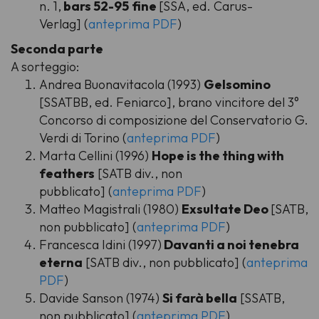
n. 1,
bars 52-95
fine
[SSA, ed. Carus-
Verlag] (
anteprima PDF
)
Seconda parte
A sorteggio:
Andrea Buonavitacola (1993)
Gelsomino
[SSATBB, ed. Feniarco], brano vincitore del 3°
Concorso di composizione del Conservatorio G.
Verdi di Torino (
anteprima PDF
)
Marta Cellini (1996)
Hope is the thing with
feathers
[SATB div., non
pubblicato] (
anteprima PDF
)
Matteo Magistrali (1980)
Exsultate Deo
[SATB,
non pubblicato] (
anteprima PDF
)
Francesca Idini (1997)
Davanti a noi tenebra
eterna
[SATB div., non pubblicato] (
anteprima
PDF
)
Davide Sanson (1974)
Si farà bella
[SSATB,
non pubblicato] (
anteprima PDF
)