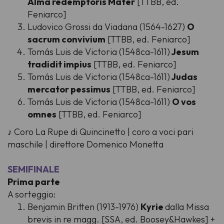
Alma redemptoris Mater
[TTBB, ed.
Feniarco]
Ludovico Grossi da Viadana (1564-1627)
O
sacrum convivium
[TTBB, ed. Feniarco]
Tomás Luis de Victoria (1548ca-1611)
Jesum
tradidit impius
[TTBB, ed. Feniarco]
Tomás Luis de Victoria (1548ca-1611)
Judas
mercator pessimus
[TTBB, ed. Feniarco]
Tomás Luis de Victoria (1548ca-1611)
O vos
omnes
[TTBB, ed. Feniarco]
♪ Coro La Rupe di Quincinetto | coro a voci pari
maschile | direttore Domenico Monetta
SEMIFINALE
Prima parte
A sorteggio:
Benjamin Britten (1913-1976)
Kyrie
dalla Missa
brevis in re magg. [SSA, ed. Boosey&Hawkes] +