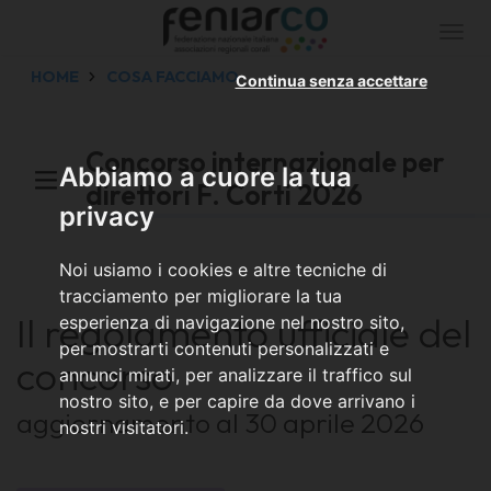
Togg
navi
HOME
COSA FACCIAMO
Continua senza accettare
Concorso internazionale per
Abbiamo a cuore la tua
direttori F. Corti 2026
privacy
Noi usiamo i cookies e altre tecniche di
tracciamento per migliorare la tua
Il regolamento ufficiale del
esperienza di navigazione nel nostro sito,
per mostrarti contenuti personalizzati e
concorso
annunci mirati, per analizzare il traffico sul
nostro sito, e per capire da dove arrivano i
aggiornamento al 30 aprile 2026
nostri visitatori.