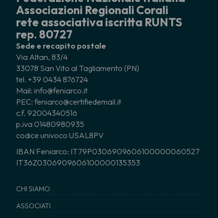
Associazioni Regionali Corali
rete associativa iscritta RUNTS
rep. 80727
Sede e recapito postale
Via Altan, 83/4
33078 San Vito al Tagliamento (PN)
tel. +39 0434 876724
Mail: info@feniarco.it
PEC: feniarco@certifiedemail.it
c.f. 92004340516
p.iva 01480980935
codice univoco USAL8PV
IBAN Feniarco: IT79P0306909606100000060527
IT36Z0306909606100000135353
CHI SIAMO
ASSOCIATI