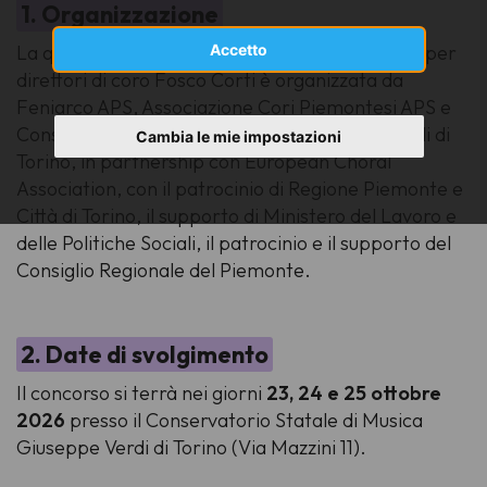
1. Organizzazione
La quarta edizione del concorso internazionale per
Accetto
direttori di coro Fosco Corti è organizzata da
Feniarco APS, Associazione Cori Piemontesi APS e
Conservatorio Statale di Musica Giuseppe Verdi di
Cambia le mie impostazioni
Torino, in partnership con European Choral
Association, con il patrocinio di Regione Piemonte e
Città di Torino, il supporto di Ministero del Lavoro e
delle Politiche Sociali, il patrocinio e il supporto del
Consiglio Regionale del Piemonte.
2. Date di svolgimento
Il concorso si terrà nei giorni
23, 24 e 25 ottobre
2026
presso il Conservatorio Statale di Musica
Giuseppe Verdi di Torino (Via Mazzini 11).