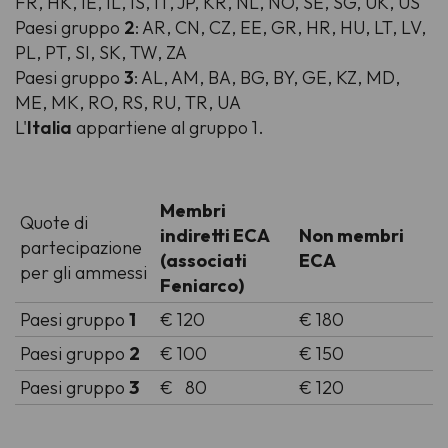
FR, HK, IE, IL, IS, IT, JP, KR, NL, NO, SE, SG, UK, US
Paesi gruppo
2
: AR, CN, CZ, EE, GR, HR, HU, LT, LV,
PL, PT, SI, SK, TW, ZA
Paesi gruppo
3
: AL, AM, BA, BG, BY, GE, KZ, MD,
ME, MK, RO, RS, RU, TR, UA
L'
Italia
appartiene al gruppo 1.
Membri
Quote di
indiretti ECA
Non membri
partecipazione
(associati
ECA
per gli ammessi
Feniarco)
Paesi gruppo
1
€ 120
€ 180
Paesi gruppo
2
€ 100
€ 150
Paesi gruppo
3
€ 80
€ 120