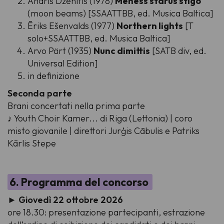
Andris Dzenītis (1978)
Mēness starus stīgo
(moon beams) [SSAATTBB, ed. Musica Baltica]
Ēriks Ešenvalds (1977)
Northern lights
[T
solo+SSAATTBB, ed. Musica Baltica]
Arvo Pärt (1935)
Nunc dimittis
[SATB div, ed.
Universal Edition]
in definizione
Seconda parte
Brani concertati nella prima parte
♪ Youth Choir Kamer... di Riga (Lettonia) | coro
misto giovanile | direttori Jurģis Cābulis e Patriks
Kārlis Stepe
6. Programma del concorso
► Giovedì 22 ottobre 2026
ore 18.30: presentazione partecipanti, estrazione