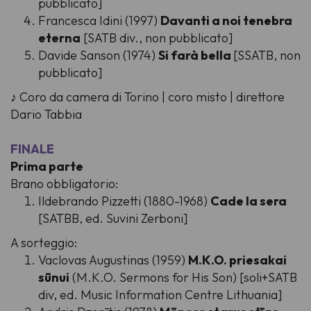
pubblicato]
Francesca Idini (1997)
Davanti a noi tenebra
eterna
[SATB div., non pubblicato]
Davide Sanson (1974)
Si farà bella
[SSATB, non
pubblicato]
♪ Coro da camera di Torino | coro misto | direttore
Dario Tabbia
FINALE
Prima parte
Brano obbligatorio:
Ildebrando Pizzetti (1880-1968)
Cade la sera
[SATBB, ed. Suvini Zerboni]
A sorteggio:
Vaclovas Augustinas (1959)
M.K.O. priesakai
sūnui
(M.K.O. Sermons for His Son) [soli+SATB
div, ed. Music Information Centre Lithuania]