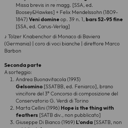
Missa brevis in re magg. [SSA, ed.
Boosey&Hawkes] + Felix Mendelssohn (1809-
1847)
Veni domine
op. 39 n. 1,
bars 52-95 fine
[SSA, ed. Carus-Verlag]
♪ Tölzer Knabenchor di Monaco di Baviera
(Germania) | coro di voci bianche | direttore Marco
Barbon
Seconda parte
A sorteggio:
Andrea Buonavitacola (1993)
Gelsomino
[SSATBB, ed. Feniarco], brano
vincitore del 3° Concorso di composizione del
Conservatorio G. Verdi di Torino
Marta Cellini (1996)
Hope is the thing with
feathers
[SATB div., non pubblicato]
Giuseppe Di Bianco (1969)
L'onda
[SSATB, non