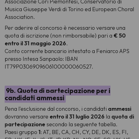
Associazione Cori Piemontesi, Conservatorio di
Musica Giuseppe Verdi di Torino ed European Choral
Association.
Per aderire al concorso è necessario versare una
quota di iscrizione (non rimborsabile) pari a
€ 50
entro il 31 maggio 2026
.
Conto corrente bancario intestato a Feniarco APS
presso Intesa Sanpaolo: IBAN
IT79P0306909606100000060527.
9b. Quota di partecipazione per i
candidati ammessi
Pena l'esclusione dal concorso, i candidati
ammessi
dovranno versare
entro il 31 luglio 2026
la
quota di
partecipazione
secondo la seguente tabella.
Paesi gruppo
1
: AT, BE, CA, CH, CY, DE, DK, ES, FI,