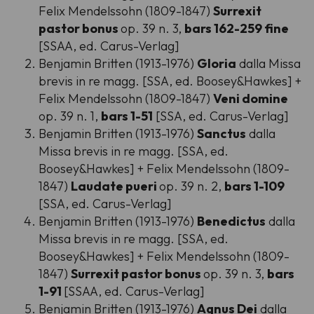
Felix Mendelssohn (1809-1847)
Surrexit
pastor bonus
op. 39 n. 3,
bars 162-259 fine
[SSAA, ed. Carus-Verlag]
Benjamin Britten (1913-1976)
Gloria
dalla Missa
brevis in re magg. [SSA, ed. Boosey&Hawkes] +
Felix Mendelssohn (1809-1847)
Veni domine
op. 39 n. 1,
bars 1-51
[SSA, ed. Carus-Verlag]
Benjamin Britten (1913-1976)
Sanctus
dalla
Missa brevis in re magg. [SSA, ed.
Boosey&Hawkes] + Felix Mendelssohn (1809-
1847)
Laudate pueri
op. 39 n. 2,
bars 1-109
[SSA, ed. Carus-Verlag]
Benjamin Britten (1913-1976)
Benedictus
dalla
Missa brevis in re magg. [SSA, ed.
Boosey&Hawkes] + Felix Mendelssohn (1809-
1847)
Surrexit pastor bonus
op. 39 n. 3,
bars
1-91
[SSAA, ed. Carus-Verlag]
Benjamin Britten (1913-1976)
Agnus Dei
dalla