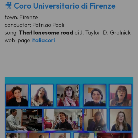
🎥
Coro Universitario di Firenze
town: Firenze
conductor: Patrizio Paoli
song:
That lonesome road
di J. Taylor, D. Grolnick
web-page
italiacori