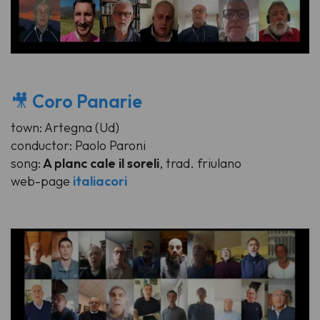
🎥
Coro Panarie
town: Artegna (Ud)
conductor: Paolo Paroni
song:
A planc cale il soreli
, trad. friulano
web-page
italiacori