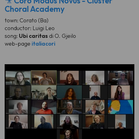
🎥
Coro Modus Novus - Cluster
Choral Academy
town: Corato (Ba)
conductor: Luigi Leo
song:
Ubi caritas
di O. Gjeilo
web-page
italiacori