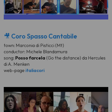
🎥
Coro Spasso Cantabile
town: Marconia di Pisticci (Mt)
conductor: Michele Blandamura
song:
Posso farcela
(Go the distance) da Hercules
di A. Menken
web-page
italiacori