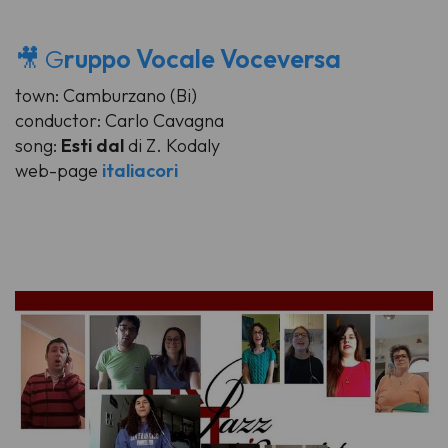
🎥 G
ruppo Vocale Voceversa
town: Camburzano (Bi)
conductor: Carlo Cavagna
song:
Esti dal
di Z. Kodaly
web-page
italiacori