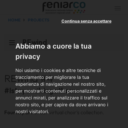
Togg
navi
HOME
PROJECTS
Continua senza accettare
REwind
Abbiamo a cuore la tua
privacy
Noi usiamo i cookies e altre tecniche di
REwind #4
tracciamento per migliorare la tua
esperienza di navigazione nel nostro sito,
#Istay
and
Ising
athome
per mostrarti contenuti personalizzati e
annunci mirati, per analizzare il traffico sul
nostro sito, e per capire da dove arrivano i
nostri visitatori.
Fourth part
of our virtual choir's collection.