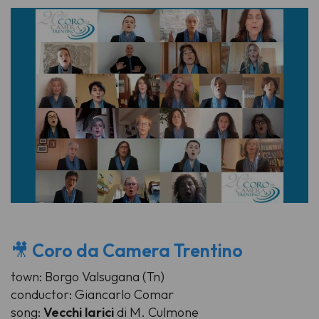
🎥
Coro da Camera Trentino
town: Borgo Valsugana (Tn)
conductor: Giancarlo Comar
song:
Vecchi larici
di M. Culmone