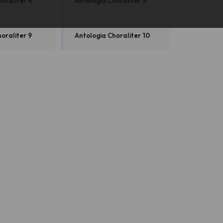
oraliter 4
Antologia Choraliter 5
oraliter 9
Antologia Choraliter 10