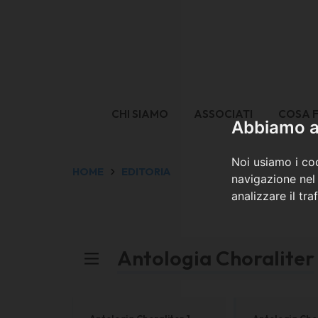
CHI SIAMO
ASSOCIATI
COSA 
Abbiamo a 
Noi usiamo i coo
HOME
EDITORIA
navigazione nel 
analizzare il tra
Antologia Choraliter