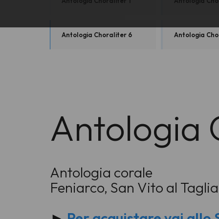
Antologia Choraliter 1
Antologia Chor
Antologia Choraliter 6
Antologia Chor
Antologia 
Antologia corale
Feniarco, San Vito al Tagl
►
Per acquistare vai all