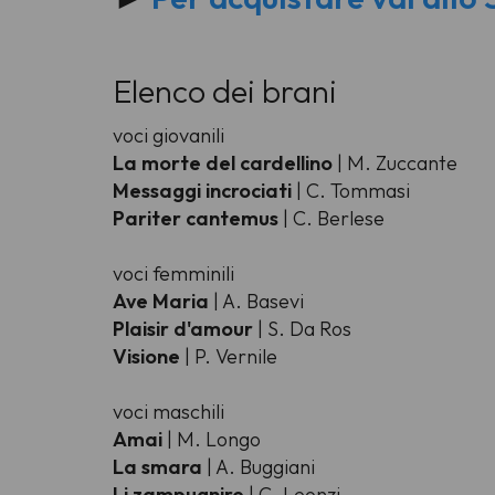
Elenco dei brani
voci giovanili
La morte del cardellino
| M. Zuccante
Messaggi incrociati
| C. Tommasi
Pariter cantemus
| C. Berlese
voci femminili
Ave Maria
| A. Basevi
Plaisir d'amour
| S. Da Ros
Visione
| P. Vernile
voci maschili
Amai
| M. Longo
La smara
| A. Buggiani
Li zampugnire
| C. Leonzi