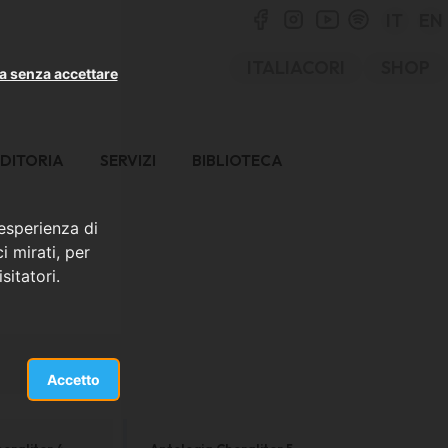
IT
EN
ITALIACORI
SHOP
a senza accettare
DITORIA
SERVIZI
BIBLIOTECA
 esperienza di
i mirati, per
sitatori.
Accetto