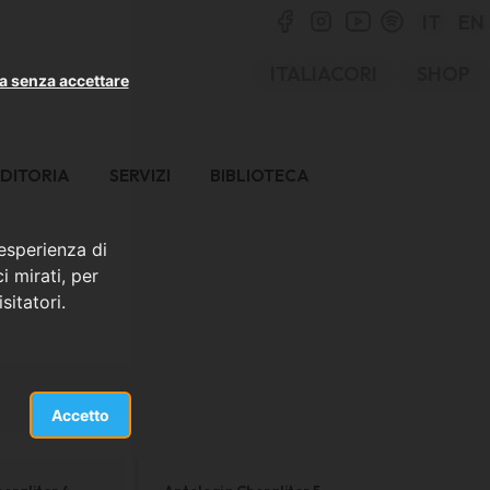
IT
EN
ITALIACORI
SHOP
a senza accettare
DITORIA
SERVIZI
BIBLIOTECA
 esperienza di
i mirati, per
sitatori.
Accetto