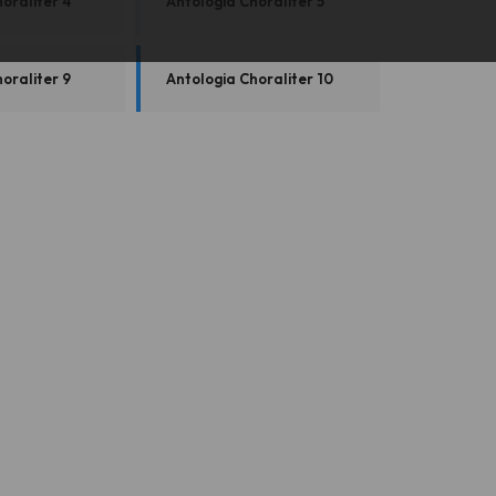
oraliter 4
Antologia Choraliter 5
oraliter 9
Antologia Choraliter 10