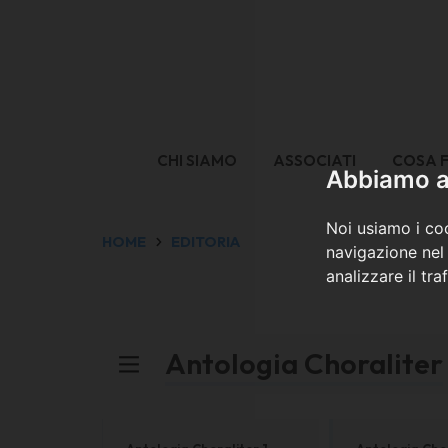
CHI SIAMO
ASSOCIATI
COSA 
Abbiamo a 
Noi usiamo i coo
HOME
EDITORIA
navigazione nel 
analizzare il tra
Antologia Choraliter