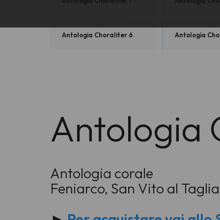
Antologia Choraliter 1
Antologia Chor
Antologia Choraliter 6
Antologia Chor
Antologia 
Antologia corale
Feniarco, San Vito al Tagl
►
Per acquistare vai all