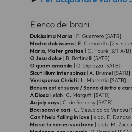
Elenco dei brani
Dulcissima Maria
| F. Guerrero [SATB]
Madre dolcissima
| E. Camoletto [2 v. sol
Maria, Mater gratiae
| G. Fauré [S/T A/B]
O Jesu dolce
| B. Bettinelli [SATB]
O quam amabilis
| O. Dipiazza [SATB]
Sicut lilium inter spinas
| A. Brumel [SATB]
Veni sponsa Christi
| L. Marenzio [SATB]
Bonum est et suave / Sonno diletto e ca
A Diosa
| elab. C. Margutti [SATB]
Au joly boys
| C. de Sermisy [SATB]
Baci soavi e cari
| C. Gesualdo da Venosa 
Can’t help falling in love
| elab. E. Dengso
Ma se tu non mi vuoi bene
| elab. M. Zucc
Madonna, per voi ardo
| P. Verdelot [SAA