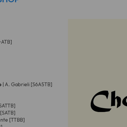
e+ATB]
ro
| A. Gabrieli [S6A5TB]
[SATTB]
 [SATB]
ante [TTBB]
B]