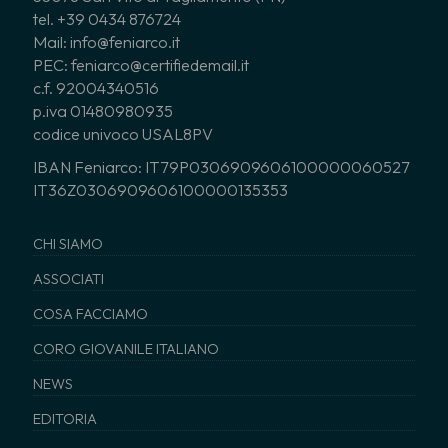
tel. +39 0434 876724
Mail: info@feniarco.it
PEC: feniarco@certifiedemail.it
c.f. 92004340516
p.iva 01480980935
codice univoco USAL8PV
IBAN Feniarco: IT79P0306909606100000060527
IT36Z0306909606100000135353
CHI SIAMO
ASSOCIATI
COSA FACCIAMO
CORO GIOVANILE ITALIANO
NEWS
EDITORIA