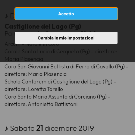
♪ Domenica
15
dicembre 2019
Accetto
Castiglione del Lago (Pg)
Palazzo della Corgna, ore 18.00
Cambia le mie impostazioni
Arcum - Natale in coro
Corale Santa Lucia di Cerqueto (Pg) - direttore:
Maria Plasencia
Coro San Giovanni Battista di Ferro di Cavallo (Pg) -
direttore: Maria Plasencia
Schola Cantorum di Castiglione del Lago (Pg) -
direttore: Loretta Torello
Coro Santa Maria Assunta di Corciano (Pg) -
direttore: Antonietta Battistoni
♪ Sabato
21
dicembre 2019