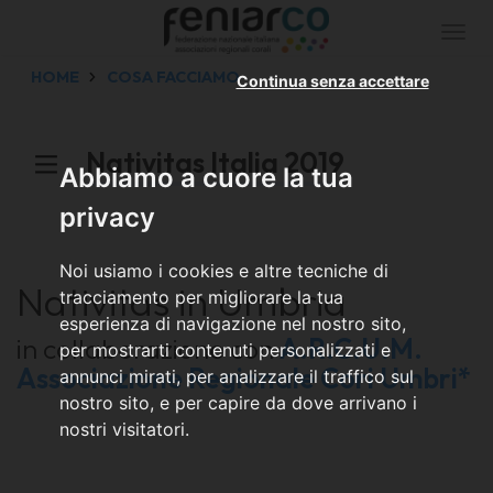
Togg
navi
HOME
COSA FACCIAMO
Continua senza accettare
Nativitas Italia 2019
Abbiamo a cuore la tua
privacy
Noi usiamo i cookies e altre tecniche di
Nativitas in Umbria
tracciamento per migliorare la tua
esperienza di navigazione nel nostro sito,
in collaborazione con
A.R.C.U.M.
per mostrarti contenuti personalizzati e
Associazione Regionale Cori Umbri*
annunci mirati, per analizzare il traffico sul
nostro sito, e per capire da dove arrivano i
nostri visitatori.