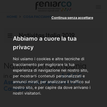
Togg
navi
HOME
COSA FACCIAMO
Continua senza accettare
Nativitas Italia 2019
Abbiamo a cuore la tua
privacy
Noi usiamo i cookies e altre tecniche di
Nativitas in Campania
tracciamento per migliorare la tua
esperienza di navigazione nel nostro sito,
in collaborazione con
A.R.C.C.
per mostrarti contenuti personalizzati e
Associazione Regionale Cori
annunci mirati, per analizzare il traffico sul
Campani*
nostro sito, e per capire da dove arrivano i
nostri visitatori.