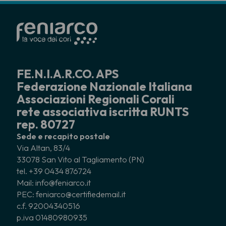
FE.N.I.A.R.CO. APS
Federazione Nazionale Italiana
Associazioni Regionali Corali
rete associativa iscritta RUNTS
rep. 80727
Sede e recapito postale
Via Altan, 83/4
33078 San Vito al Tagliamento (PN)
tel. +39 0434 876724
Mail: info@feniarco.it
PEC: feniarco@certifiedemail.it
c.f. 92004340516
p.iva 01480980935