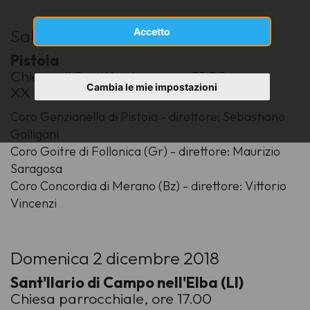
Sabato 1 dicembre 2018
Accetto
Pistoia
Chiesa di Sant'Andrea, ore 21.00
Cambia le mie impostazioni
XX Rassegna Città di Pistoia
Coro Genzianella di Pistoia - direttore: Sebastiano
Galligani
Coro Goitre di Follonica (Gr) - direttore: Maurizio
Saragosa
Coro Concordia di Merano (Bz) - direttore: Vittorio
Vincenzi
Domenica 2 dicembre 2018
Sant'Ilario di Campo nell'Elba (LI)
Chiesa parrocchiale, ore 17.00