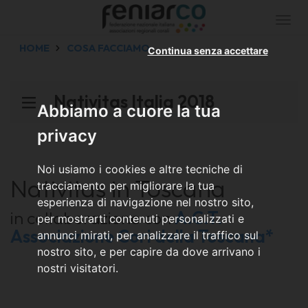
Togg
navi
HOME
COSA FACCIAMO
Continua senza accettare
Nativitas Italia 2018
Abbiamo a cuore la tua
privacy
Noi usiamo i cookies e altre tecniche di
Nativitas in Toscana
tracciamento per migliorare la tua
esperienza di navigazione nel nostro sito,
in collaborazione con
A.C.T.
per mostrarti contenuti personalizzati e
Associazione Cori della Toscana*
annunci mirati, per analizzare il traffico sul
nostro sito, e per capire da dove arrivano i
nostri visitatori.