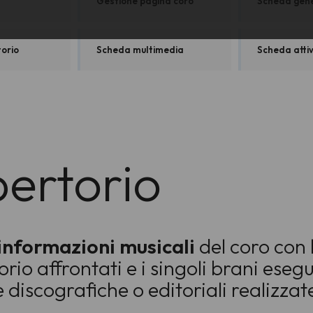
Gestione pagina coro
Scheda gen
orio
Scheda multimedia
Scheda attiv
ertorio
informazioni musicali
del coro con l
orio affrontati e i singoli brani eseg
 discografiche o editoriali realizzat