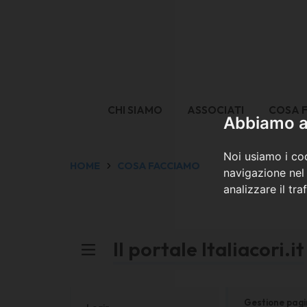
CHI SIAMO
ASSOCIATI
COSA 
Abbiamo a 
Noi usiamo i coo
HOME
COSA FACCIAMO
navigazione nel 
analizzare il tra
Il portale Italiacori.it
Gestione pag