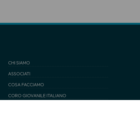
CHI SIAMO
ASSOCIATI
COSA FACCIAMO
CORO GIOVANILE ITALIANO
NEWS
EDITORIA
SERVIZI
BIBLIOTECA