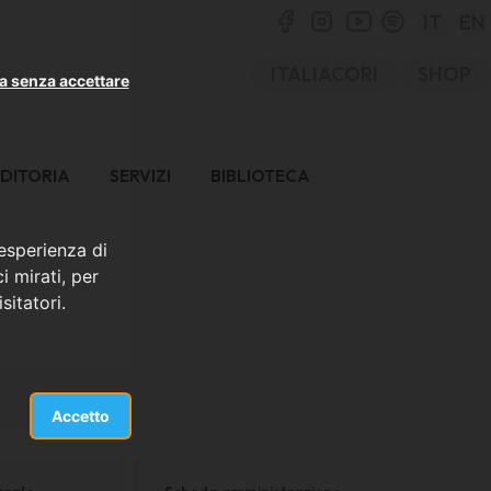
IT
EN
ITALIACORI
SHOP
a senza accettare
DITORIA
SERVIZI
BIBLIOTECA
 esperienza di
i mirati, per
sitatori.
Accetto