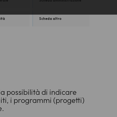
erale
Scheda amministrazione
ità
Scheda altro
a possibilità di indicare
uiti, i programmi (progetti)
e.