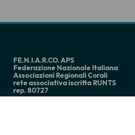
FE.N.I.A.R.CO. APS
Federazione Nazionale Italiana
Associazioni Regionali Corali
rete associativa iscritta RUNTS
rep. 80727
Sede e recapito postale
Via Altan, 83/4
33078 San Vito al Tagliamento (PN)
tel. +39 0434 876724
Mail: info@feniarco.it
PEC: feniarco@certifiedemail.it