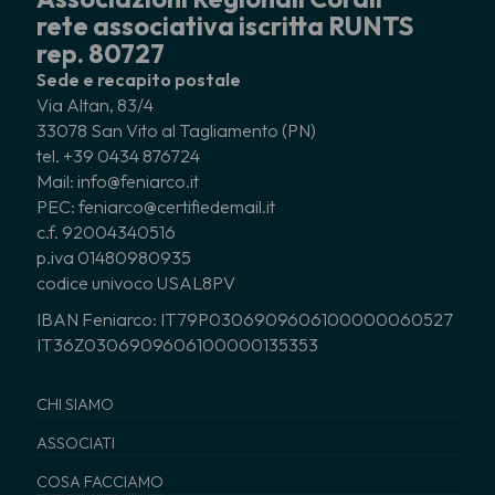
rete associativa iscritta RUNTS
rep. 80727
Sede e recapito postale
Via Altan, 83/4
33078 San Vito al Tagliamento (PN)
tel. +39 0434 876724
Mail: info@feniarco.it
PEC: feniarco@certifiedemail.it
c.f. 92004340516
p.iva 01480980935
codice univoco USAL8PV
IBAN Feniarco: IT79P0306909606100000060527
IT36Z0306909606100000135353
CHI SIAMO
ASSOCIATI
COSA FACCIAMO