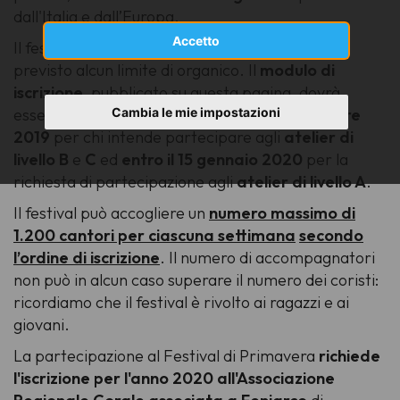
dall'Italia e dall’Europa.
Accetto
Il festival non ha carattere competitivo e non è
previsto alcun limite di organico. Il
modulo
di
iscrizione
, pubblicato su questa pagina, dovrà
Cambia le mie impostazioni
essere compilato e inviato
entro il 30 novembre
2019
per chi intende partecipare agli
atelier
di
livello B
e
C
ed
entro il 15 gennaio 2020
per la
richiesta di partecipazione agli
atelier di livello A
.
Il festival può accogliere un
numero massimo di
1.200 cantori per ciascuna settimana
secondo
l’ordine di iscrizione
. Il numero di accompagnatori
non può in alcun caso superare il numero dei coristi:
ricordiamo che il festival è rivolto ai ragazzi e ai
giovani.
La partecipazione al Festival di Primavera
richiede
l'iscrizione per l'anno 2020 all'Associazione