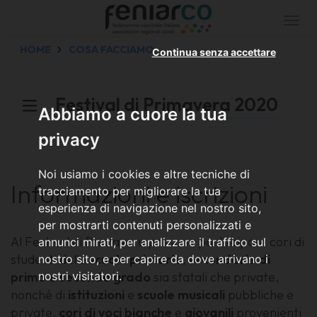
Togg
navi
HOME
COSA FACCIAMO
Continua senza accettare
Festival di Primavera 2020
Abbiamo a cuore la tua
privacy
Noi usiamo i cookies e altre tecniche di
Informazioni e iscrizioni
tracciamento per migliorare la tua
esperienza di navigazione nel nostro sito,
per mostrarti contenuti personalizzati e
Al Festival di Primavera possono partecipare cori di
annunci mirati, per analizzare il traffico sul
studenti delle
scuole
primarie
,
secondarie
di
nostro sito, e per capire da dove arrivano i
primo
nostri visitatori.
e secondo
grado
sia statali che private,
nonché di
istituzioni
e
scuole
musicali
pubbliche e
private,
cori
di
voci
bianche
e
giovanili
provenienti