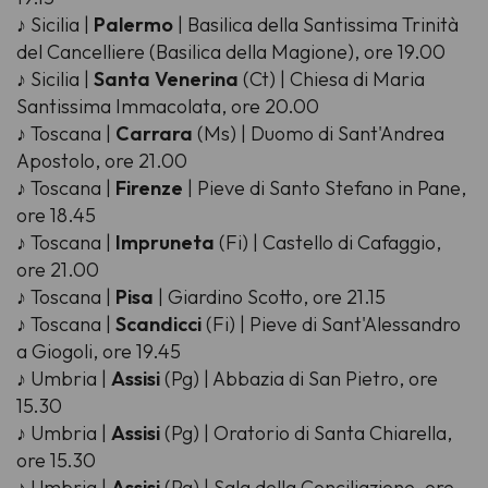
♪ Sicilia |
Palermo
| Basilica della Santissima Trinità
del Cancelliere (Basilica della Magione), ore 19.00
♪ Sicilia |
Santa Venerina
(Ct) | Chiesa di Maria
Santissima Immacolata, ore 20.00
♪ Toscana |
Carrara
(Ms) | Duomo di Sant'Andrea
Apostolo, ore 21.00
♪ Toscana |
Firenze
| Pieve di Santo Stefano in Pane,
ore 18.45
♪ Toscana |
Impruneta
(Fi) | Castello di Cafaggio,
ore 21.00
♪ Toscana |
Pisa
| Giardino Scotto, ore 21.15
♪ Toscana |
Scandicci
(Fi) | Pieve di Sant'Alessandro
a Giogoli, ore 19.45
♪ Umbria |
Assisi
(Pg) | Abbazia di San Pietro, ore
15.30
♪ Umbria |
Assisi
(Pg) | Oratorio di Santa Chiarella,
ore 15.30
♪ Umbria |
Assisi
(Pg) | Sala della Conciliazione, ore