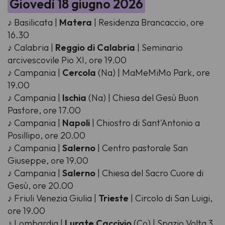
Giovedì 18 giugno 2026
♪ Basilicata |
Matera
| Residenza Brancaccio, ore
16.30
♪ Calabria |
Reggio di Calabria
| Seminario
arcivescovile Pio XI, ore 19.00
♪ Campania |
Cercola
(Na) | MaMeMiMo Park, ore
19.00
♪ Campania |
Ischia
(Na) | Chiesa del Gesù Buon
Pastore, ore 17.00
♪ Campania |
Napoli
| Chiostro di Sant'Antonio a
Posillipo, ore 20.00
♪ Campania |
Salerno
| Centro pastorale San
Giuseppe, ore 19.00
♪ Campania |
Salerno
| Chiesa del Sacro Cuore di
Gesù, ore 20.00
♪ Friuli Venezia Giulia |
Trieste
| Circolo di San Luigi,
ore 19.00
♪ Lombardia |
Lurate Caccivio
(Co) | Spazio Volta 3