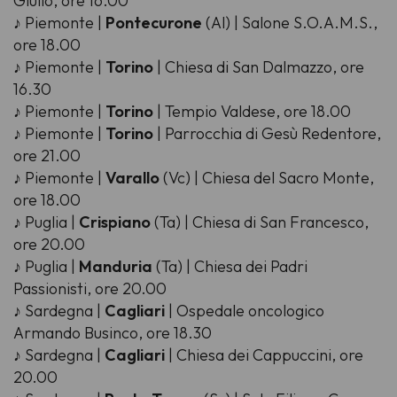
Giulio, ore 16.00
♪ Piemonte |
Pontecurone
(Al) | Salone S.O.A.M.S.,
ore 18.00
♪ Piemonte |
Torino
| Chiesa di San Dalmazzo, ore
16.30
♪ Piemonte |
Torino
| Tempio Valdese, ore 18.00
♪ Piemonte |
Torino
| Parrocchia di Gesù Redentore,
ore 21.00
♪ Piemonte |
Varallo
(Vc) | Chiesa del Sacro Monte,
ore 18.00
♪ Puglia |
Crispiano
(Ta) | Chiesa di San Francesco,
ore 20.00
♪ Puglia |
Manduria
(Ta) | Chiesa dei Padri
Passionisti, ore 20.00
♪ Sardegna |
Cagliari
| Ospedale oncologico
Armando Businco, ore 18.30
♪ Sardegna |
Cagliari
| Chiesa dei Cappuccini, ore
20.00