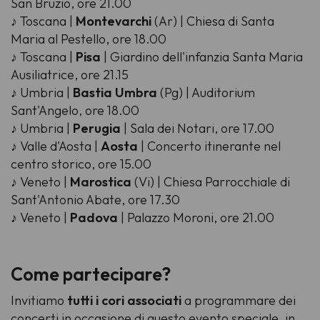
San Bruzio, ore 21.00
♪ Toscana |
Montevarchi
(Ar) | Chiesa di Santa
Maria al Pestello, ore 18.00
♪ Toscana |
Pisa
| Giardino dell'infanzia Santa Maria
Ausiliatrice, ore 21.15
♪ Umbria |
Bastia Umbra
(Pg) | Auditorium
Sant'Angelo, ore 18.00
♪ Umbria |
Perugia
| Sala dei Notari, ore 17.00
♪ Valle d'Aosta |
Aosta
| Concerto itinerante nel
centro storico, ore 15.00
♪ Veneto |
Marostica
(Vi) | Chiesa Parrocchiale di
Sant'Antonio Abate, ore 17.30
♪ Veneto |
Padova
| Palazzo Moroni, ore 21.00
Come partecipare?
Invitiamo
tutti i cori associati
a programmare dei
concerti in occasione di questo evento speciale, in