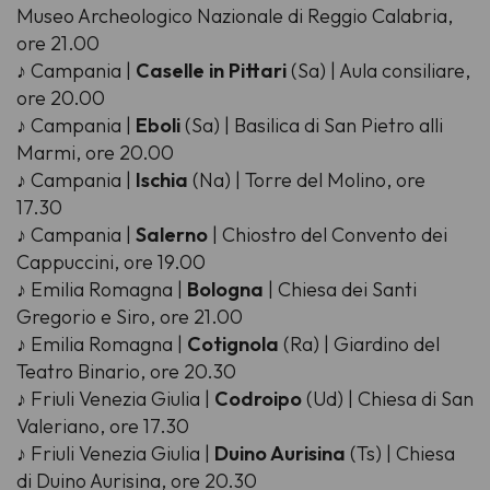
Museo Archeologico Nazionale di Reggio Calabria,
ore 21.00
♪ Campania |
Caselle in Pittari
(Sa) | Aula consiliare,
ore 20.00
♪ Campania |
Eboli
(Sa) | Basilica di San Pietro alli
Marmi, ore 20.00
♪ Campania |
Ischia
(Na) | Torre del Molino, ore
17.30
♪ Campania |
Salerno
| Chiostro del Convento dei
Cappuccini, ore 19.00
♪ Emilia Romagna |
Bologna
| Chiesa dei Santi
Gregorio e Siro, ore 21.00
♪ Emilia Romagna |
Cotignola
(Ra) | Giardino del
Teatro Binario, ore 20.30
♪ Friuli Venezia Giulia |
Codroipo
(Ud) | Chiesa di San
Valeriano, ore 17.30
♪ Friuli Venezia Giulia |
Duino Aurisina
(Ts) | Chiesa
di Duino Aurisina, ore 20.30