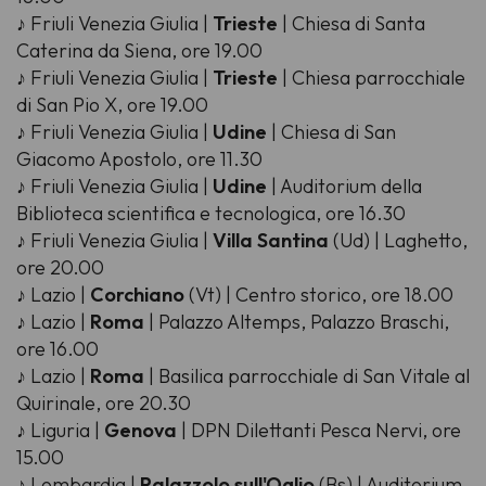
♪ Friuli Venezia Giulia |
Trieste
| Chiesa di Santa
Caterina da Siena, ore 19.00
♪ Friuli Venezia Giulia |
Trieste
| Chiesa parrocchiale
di San Pio X, ore 19.00
♪ Friuli Venezia Giulia |
Udine
| Chiesa di San
Giacomo Apostolo, ore 11.30
♪ Friuli Venezia Giulia |
Udine
| Auditorium della
Biblioteca scientifica e tecnologica, ore 16.30
♪ Friuli Venezia Giulia |
Villa Santina
(Ud) | Laghetto,
ore 20.00
♪ Lazio |
Corchiano
(Vt) | Centro storico, ore 18.00
♪ Lazio |
Roma
| Palazzo Altemps, Palazzo Braschi,
ore 16.00
♪ Lazio |
Roma
| Basilica parrocchiale di San Vitale al
Quirinale, ore 20.30
♪ Liguria |
Genova
| DPN Dilettanti Pesca Nervi, ore
15.00
♪ Lombardia |
Palazzolo sull'Oglio
(Bs) | Auditorium