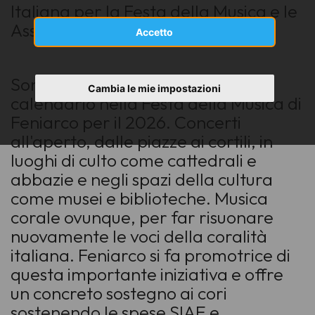
Italiana per la Festa della Musica e le
Associazioni Regionali Corali.
Accetto
Sono
oltre 180 i concerti
in
Cambia le mie impostazioni
calendario nella Festa della Musica di
Feniarco per il 2026. Concerti
all'aperto, dalle piazze ai cortili, in
luoghi di culto come cattedrali e
abbazie e negli spazi della cultura
come musei e biblioteche. Musica
corale ovunque, per far risuonare
nuovamente le voci della coralità
italiana. Feniarco si fa promotrice di
questa importante iniziativa e offre
un concreto sostegno ai cori
sostenendo le spese SIAE e