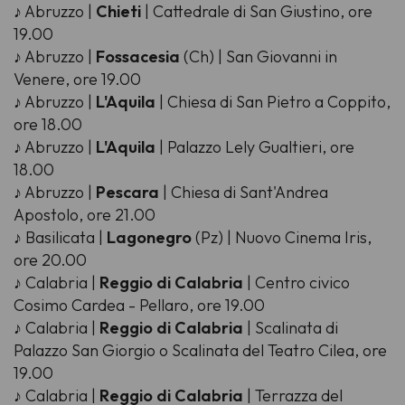
♪ Abruzzo |
Chieti
| Cattedrale di San Giustino, ore
19.00
♪ Abruzzo |
Fossacesia
(Ch) | San Giovanni in
Venere, ore 19.00
♪ Abruzzo |
L'Aquila
| Chiesa di San Pietro a Coppito,
ore 18.00
♪ Abruzzo |
L'Aquila
| Palazzo Lely Gualtieri, ore
18.00
♪ Abruzzo |
Pescara
| Chiesa di Sant'Andrea
Apostolo, ore 21.00
♪ Basilicata |
Lagonegro
(Pz) | Nuovo Cinema Iris,
ore 20.00
♪ Calabria |
Reggio di Calabria
| Centro civico
Cosimo Cardea - Pellaro, ore 19.00
♪ Calabria |
Reggio di Calabria
| Scalinata di
Palazzo San Giorgio o Scalinata del Teatro Cilea, ore
19.00
♪ Calabria |
Reggio di Calabria
| Terrazza del