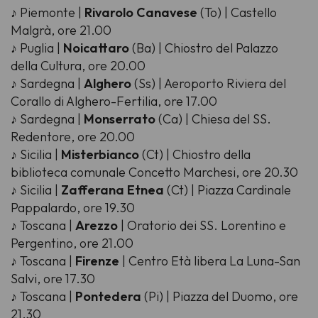
♪ Piemonte |
Rivarolo Canavese
(To) | Castello
Malgrà, ore 21.00
♪ Puglia |
Noicattaro
(Ba) | Chiostro del Palazzo
della Cultura, ore 20.00
♪ Sardegna |
Alghero
(Ss) | Aeroporto Riviera del
Corallo di Alghero-Fertilia, ore 17.00
♪ Sardegna |
Monserrato
(Ca) | Chiesa del SS.
Redentore, ore 20.00
♪ Sicilia |
Misterbianco
(Ct) | Chiostro della
biblioteca comunale Concetto Marchesi, ore 20.30
♪ Sicilia |
Zafferana Etnea
(Ct) | Piazza Cardinale
Pappalardo, ore 19.30
♪ Toscana |
Arezzo
| Oratorio dei SS. Lorentino e
Pergentino, ore 21.00
♪ Toscana |
Firenze
| Centro Età libera La Luna-San
Salvi, ore 17.30
♪ Toscana |
Pontedera
(Pi) | Piazza del Duomo, ore
21.30