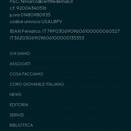
PEC: feniarco@certifiedemail.it
c.f. 92004340516
p.iva 01480980935
codice univoco USAL8PV
IBAN Feniarco: IT79P0306909606100000060527
IT36Z0306909606100000135353
CHI SIAMO
ASSOCIATI
COSA FACCIAMO
CORO GIOVANILE ITALIANO
NEWS
EDITORIA
SERVIZI
BIBLIOTECA