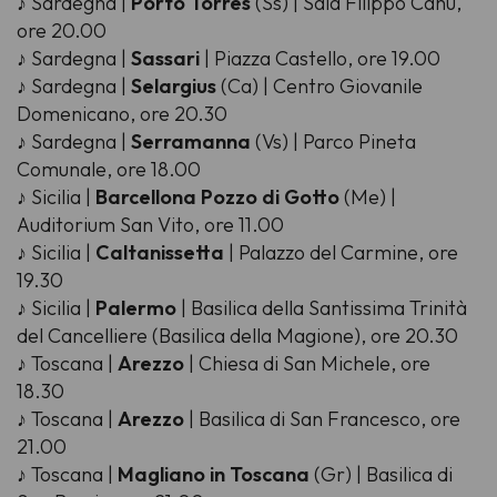
♪ Sardegna |
Porto Torres
(Ss) | Sala Filippo Canu,
ore 20.00
♪ Sardegna |
Sassari
| Piazza Castello, ore 19.00
♪ Sardegna |
Selargius
(Ca) | Centro Giovanile
Domenicano, ore 20.30
♪ Sardegna |
Serramanna
(Vs) | Parco Pineta
Comunale, ore 18.00
♪ Sicilia |
Barcellona Pozzo di Gotto
(Me) |
Auditorium San Vito, ore 11.00
♪ Sicilia |
Caltanissetta
| Palazzo del Carmine, ore
19.30
♪ Sicilia |
Palermo
| Basilica della Santissima Trinità
del Cancelliere (Basilica della Magione), ore 20.30
♪ Toscana |
Arezzo
| Chiesa di San Michele, ore
18.30
♪ Toscana |
Arezzo
| Basilica di San Francesco, ore
21.00
♪ Toscana |
Magliano in Toscana
(Gr) | Basilica di