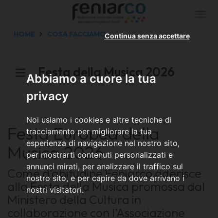
Togg
navi
HOME
COSA FACCIAMO
Continua senza accettare
Festa della Musica 2026
Abbiamo a cuore la tua
privacy
Noi usiamo i cookies e altre tecniche di
Festa Europea della
tracciamento per migliorare la tua
esperienza di navigazione nel nostro sito,
Musica 2026
per mostrarti contenuti personalizzati e
annunci mirati, per analizzare il traffico sul
Come d'abitudine Feniarco aderisce
nostro sito, e per capire da dove arrivano i
alla Festa della Musica promossa dal
nostri visitatori.
Ministero della Cultura in
collaborazione con l'Associazione