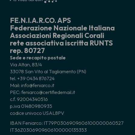
FE.N.I.A.R.CO. APS
Federazione Nazionale Italiana
Associazioni Regionali Corali
rete associativa iscritta RUNTS
rep. 80727
Sede e recapito postale
Via Altan, 83/4
33078 San Vito al Tagliamento (PN)
tel. +39 0434 876724
Mail: info@feniarco.it
PEC: feniarco@certifiedemail.it
c.f. 92004340516
p.iva 01480980935
codice univoco USAL8PV
IBAN Feniarco: IT79P0306909606100000060527
IT36Z0306909606100000135353