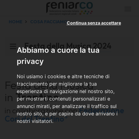
Togg
navi
HOME
COSA FACCIAMO
Continua senza accettare
Festa della Musica 2024
Abbiamo a cuore la tua
privacy
Noi usiamo i cookies e altre tecniche di
Festa della Musica
tracciamento per migliorare la tua
esperienza di navigazione nel nostro sito,
in
Trentino
per mostrarti contenuti personalizzati e
annunci mirati, per analizzare il traffico sul
in collaborazione con
Federazione
nostro sito, e per capire da dove arrivano i
Cori del Trentino
*
nostri visitatori.