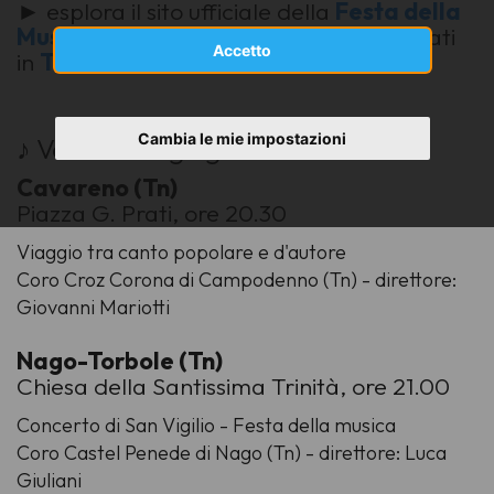
► esplora il sito ufficiale della
Festa della
Musica
e scopri tutti i concerti organizzati
Accetto
in
Trentino
Cambia le mie impostazioni
♪ Venerdì
21
giugno 2024
Cavareno (Tn)
Piazza G. Prati, ore 20.30
Viaggio tra canto popolare e d'autore
Coro Croz Corona di Campodenno (Tn) - direttore:
Giovanni Mariotti
Nago-Torbole (Tn)
Chiesa della Santissima Trinità, ore 21.00
Concerto di San Vigilio - Festa della musica
Coro Castel Penede di Nago (Tn) - direttore: Luca
Giuliani