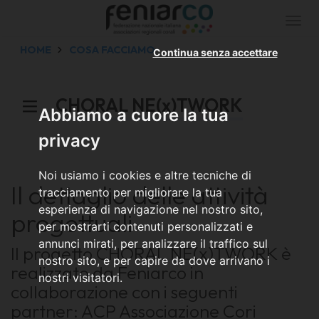
Togg
navi
HOME
COSA FACCIAMO
Continua senza accettare
CHORAL NE(x)TWORK
Abbiamo a cuore la tua
privacy
Noi usiamo i cookies e altre tecniche di
Il dettaglio delle attività
tracciamento per migliorare la tua
esperienza di navigazione nel nostro sito,
progettuali
per mostrarti contenuti personalizzati e
annunci mirati, per analizzare il traffico sul
Il progetto CHORAL NE(x)TWORK è
nostro sito, e per capire da dove arrivano i
realizzato da Feniarco in
nostri visitatori.
collaborazione con i seguenti
partner: A
CP Associazione Cori