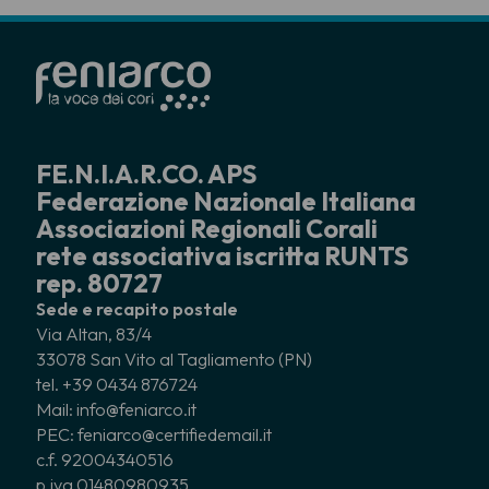
FE.N.I.A.R.CO. APS
Federazione Nazionale Italiana
Associazioni Regionali Corali
rete associativa iscritta RUNTS
rep. 80727
Sede e recapito postale
Via Altan, 83/4
33078 San Vito al Tagliamento (PN)
tel. +39 0434 876724
Mail: info@feniarco.it
PEC: feniarco@certifiedemail.it
c.f. 92004340516
p.iva 01480980935