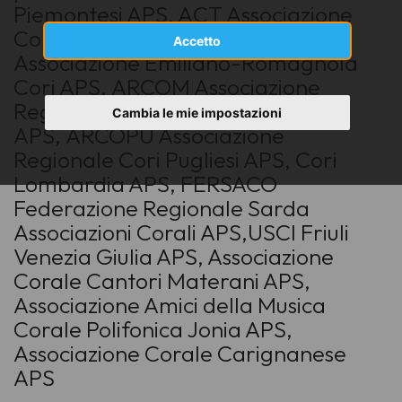
Piemontesi APS, A
CT Associazione
Cori della Toscana APS,
AERCO
Accetto
Associazione Emiliano-Romagnola
Cori APS,
ARCOM Associazione
Regionale Cori Marchigiani
Cambia le mie impostazioni
APS,
ARCOPU Associazione
Regionale Cori Pugliesi APS,
Cori
Lombardia APS,
FERSACO
Federazione Regionale Sarda
Associazioni Corali APS,
USCI Friuli
Venezia Giulia APS, Associazione
Corale Cantori Materani APS
,
Associazione Amici della Musica
Corale Polifonica Jonia APS,
Associazione Corale Carignanese
APS