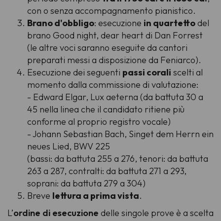
con o senza accompagnamento pianistico.
Brano d'obbligo
: esecuzione
in quartetto
del
brano
Good night, dear heart
di Dan Forrest
(le altre voci saranno eseguite da cantori
preparati messi a disposizione da Feniarco).
Esecuzione dei seguenti
passi corali
scelti al
momento dalla commissione di valutazione:
- Edward Elgar,
Lux aeterna
(da battuta 30 a
45 nella linea che il candidato ritiene più
conforme al proprio registro vocale)
- Johann Sebastian Bach,
Singet dem Herrn ein
neues Lied
, BWV 225
(
bassi
: da battuta 255 a 276,
tenori
: da battuta
263 a 287,
contralti
: da battuta 271 a 293,
soprani
: da battuta 279 a 304)
Breve
lettura a prima vista
.
L’
ordine di esecuzione
delle singole prove è a scelta