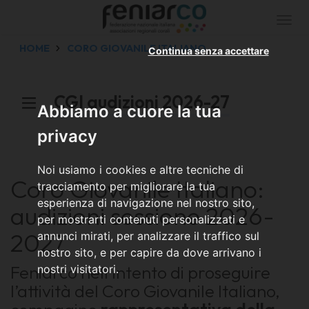
Togg
navi
HOME
CORO GIOVANILE ITALIANO
Continua senza accettare
CGI audizioni 2026-27
Abbiamo a cuore la tua
privacy
Noi usiamo i cookies e altre tecniche di
Coro Giovanile Italiano:
tracciamento per migliorare la tua
esperienza di navigazione nel nostro sito,
audizioni sessione 2026-
per mostrarti contenuti personalizzati e
2027
annunci mirati, per analizzare il traffico sul
nostro sito, e per capire da dove arrivano i
Feniarco nell'intento di proseguire
nostri visitatori.
l’attività del Coro Giovanile Italiano,