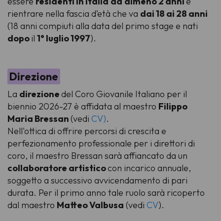
essere
residenti in Italia
da
almeno 2 anni
e
rientrare nella fascia d’età che va
dai 18 ai 28 anni
(18 anni compiuti alla data del primo stage e nati
dopo
il
1° luglio 1997
).
Direzione
La
direzione
del Coro Giovanile Italiano per il
biennio 2026-27 è affidata al maestro
Filippo
Maria Bressan
(vedi
CV
)
.
Nell'ottica di offrire percorsi di crescita e
perfezionamento professionale per i direttori di
coro, il maestro Bressan sarà affiancato da un
collaboratore artistico
con incarico annuale,
soggetto a successivo avvicendamento di pari
durata. Per il primo anno tale ruolo sarà ricoperto
dal maestro
Matteo Valbusa
(vedi
CV
)
.