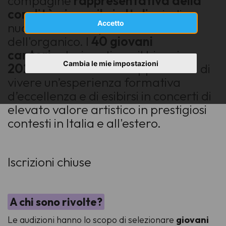
compagine
rappresentativa della
coralità giovanile in Italia
, indice
Accetto
nuove
audizioni
per il rinnovo
dell'organico. I
40 giovani
cantori
selezionati per il biennio
Cambia le mie impostazioni
2026-2027
avranno l’opportunità di
vivere un’esperienza formativa
d’eccellenza e di esibirsi in concerti di
elevato valore artistico in prestigiosi
contesti in Italia e all'estero.
Iscrizioni chiuse
A chi sono rivolte?
Le audizioni hanno lo scopo di selezionare
giovani