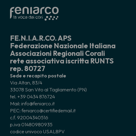
FE.N.I.A.R.CO. APS
Federazione Nazionale Italiana
Associazioni Regionali Corali
rete associativa iscritta RUNTS
rep. 80727
Sede e recapito postale
Via Altan, 83/4
33078 San Vito al Tagliamento (PN)
tel. +39 0434 876724
Mail: info@feniarco.it
PEC: feniarco@certifiedemail.it
c.f. 92004340516
p.iva 01480980935
codice univoco USAL8PV