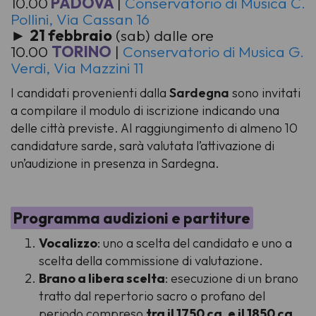
10.00
PADOVA
|
Conservatorio di Musica C.
Pollini, Via Cassan 16
►
21 febbraio
(sab) dalle ore
10.00
TORINO
|
Conservatorio di Musica G.
Verdi, Via Mazzini 11
I candidati provenienti dalla
Sardegna
sono invitati
a compilare il modulo di iscrizione indicando una
delle città previste. Al raggiungimento di almeno 10
candidature sarde, sarà valutata l’attivazione di
un’audizione in presenza in Sardegna.
Programma audizioni e partiture
Vocalizzo
: uno a scelta del candidato e uno a
scelta della commissione di valutazione.
Brano a libera scelta
: esecuzione di un brano
tratto dal repertorio sacro o profano del
periodo compreso
tra il 1750 ca. e il 1850 ca.
,