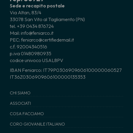
Sede e recapito postale
Via Altan, 83/4
33078 San Vito al Tagliamento (PN)
tel. +39 0434 876724
Mail: info@feniarco.it
PEC: feniarco@certifiedemail.it
c.f. 92004340516
p.iva 01480980935
codice univoco USAL8PV
IBAN Feniarco: IT79P0306909606100000060527
IT36Z0306909606100000135353
CHI SIAMO
ASSOCIATI
COSA FACCIAMO
CORO GIOVANILE ITALIANO