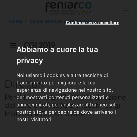
Togg
navi
HOME
CORO GIOVANILE ITALIANO
Continua senza accettare
CGI 2019
Abbiamo a cuore la tua
privacy
Noi usiamo i cookies e altre tecniche di
Direttori
tracciamento per migliorare la tua
esperienza di navigazione nel nostro sito,
Per il triennio 2017-2019 la direzione
per mostrarti contenuti personalizzati e
del coro è affidata ai maestri Luigi
annunci mirati, per analizzare il traffico sul
Marzola e Carlo Pavese
nostro sito, e per capire da dove arrivano i
nostri visitatori.