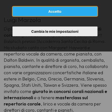
Accetto
Luigi Marzola
Diplomato in
organo
,
pianoforte
e
direzione di
Cambia le mie impostazioni
coro
, Luigi Marzola si è specializzato con Norbert
Balatsch presso l’Accademia Santa Cecilia di Roma.
Ha studiato canto con Margaret Hayward e
repertorio vocale da camera, come pianista, con
Dalton Baldwin. In qualità di organista, cembalista,
pianista, cantante e direttore di coro, ha collaborato
con varie organizzazioni concertistiche italiane ed
estere in Belgio, Cina, Grecia, Germania, Slovenia,
Spagna, Stati Uniti, Taiwan e Svizzera. Viene spesso
invitato come
giurato in concorsi corali nazionali e
internazionali
e a tenere
masterclass sul
repertorio corale
, lirico e vocale da camera per
direttori di coro, cantanti e pianisti.