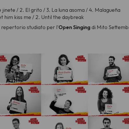
 jinete / 2. El grito / 3. La luna asoma / 4. Malagueña
Let him kiss me / 2. Until the daybreak
 repertorio studiato per l'
Open Singing
di Mito Settembr