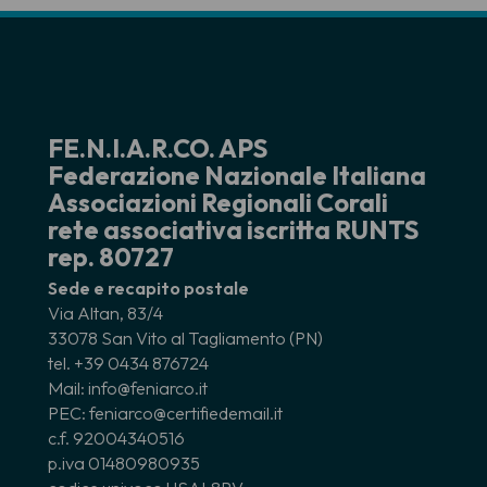
FE.N.I.A.R.CO. APS
Federazione Nazionale Italiana
Associazioni Regionali Corali
rete associativa iscritta RUNTS
rep. 80727
Sede e recapito postale
Via Altan, 83/4
33078 San Vito al Tagliamento (PN)
tel. +39 0434 876724
Mail: info@feniarco.it
PEC: feniarco@certifiedemail.it
c.f. 92004340516
p.iva 01480980935