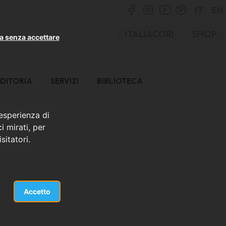
IT
EN
ITALIACORI
SHOP
a senza accettare
DITORIA
SERVIZI
BIBLIOTECA
 esperienza di
i mirati, per
sitatori.
Accetto