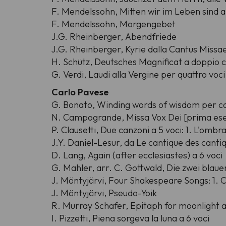
F. Mendelssohn,
Mitten wir im Leben sind a 
F. Mendelssohn,
Morgengebet
J.G. Rheinberger,
Abendfriede
J.G. Rheinberger,
Kyrie dalla Cantus Missa
H. Schütz,
Deutsches Magnificat a doppio
G. Verdi,
Laudi alla Vergine per quattro voc
Carlo Pavese
G. Bonato,
Winding words of wisdom per cor
N. Campogrande,
Missa Vox Dei [prima ese
P. Clausetti,
Due canzoni a 5 voci: 1. L'ombra
J.Y. Daniel-Lesur,
da Le cantique des canti
D. Lang,
Again (after ecclesiastes) a 6 voci
G. Mahler, arr. C. Gottwald,
Die zwei blaue
J. Mäntyjärvi,
Four Shakespeare Songs: 1. Co
J. Mäntyjärvi,
Pseudo-Yoik
R. Murray Schafer,
Epitaph for moonlight a
I. Pizzetti,
Piena sorgeva la luna a 6 voci