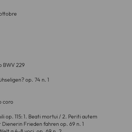
ottobre
ro BWV 229
hseligen? op. 74 n. 1
 coro
li op. 115: 1. Beati mortui / 2. Periti autem
r Dienerin Frieden fahren op. 69 n. 1
elt a 4-8 voci, op. 69 n. 2