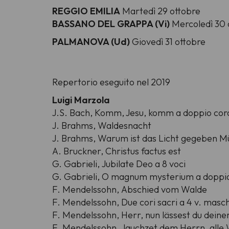
REGGIO EMILIA
Martedì 29 ottobre
BASSANO DEL GRAPPA (Vi)
Mercoledì 30 
PALMANOVA (Ud)
Giovedì 31 ottobre
Repertorio eseguito nel 2019
Luigi Marzola
J.S. Bach,
Komm, Jesu, komm a doppio co
J. Brahms,
Waldesnacht
J. Brahms,
Warum ist das Licht gegeben Mü
A. Bruckner,
Christus factus est
G. Gabrieli,
Jubilate Deo a 8 voci
G. Gabrieli,
O magnum mysterium a doppio
F. Mendelssohn,
Abschied vom Walde
F. Mendelssohn,
Due cori sacri a 4 v. maschi
F. Mendelssohn,
Herr, nun lässest du deine
F. Mendelssohn,
Jauchzet dem Herrn, alle W