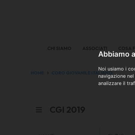
CHI SIAMO
ASSOCIATI
COSA 
Abbiamo a 
Noi usiamo i coo
HOME
CORO GIOVANILE ITALIANO
navigazione nel 
analizzare il tra
CGI 2019