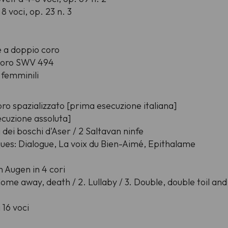
8 voci, op. 23 n. 3
e a doppio coro
 coro SWV 494
i femminili
o spazializzato [prima esecuzione italiana]
cuzione assoluta]
 dei boschi d'Aser / 2 Saltavan ninfe
ques: Dialogue, La voix du Bien-Aimé, Epithalame
n Augen in 4 cori
me away, death / 2. Lullaby / 3. Double, double toil and t
 16 voci