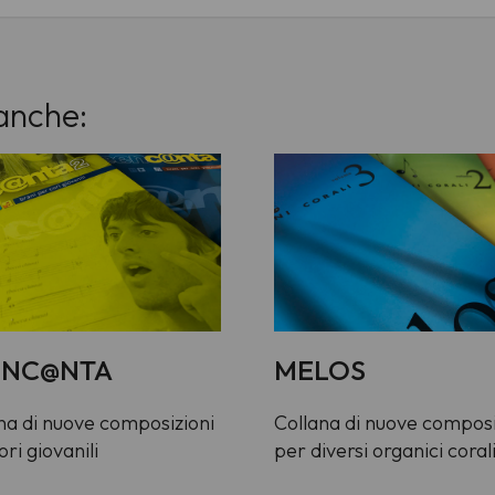
anche:
ENC@NTA
MELOS
na di nuove composizioni
Collana di nuove composi
ri giovanili
per diversi organici coral