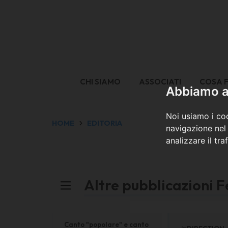
CHI SIAMO
ASSOCIATI
COSA 
Abbiamo a 
Noi usiamo i coo
HOME
EDITORIA
navigazione nel 
analizzare il tra
Altre pubblicazioni F
Canto "popolare" e canto