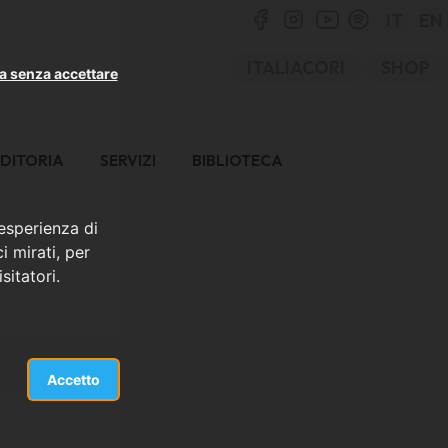
IT
EN
ITALIACORI
SHOP
a senza accettare
DITORIA
SERVIZI
BIBLIOTECA
 esperienza di
i mirati, per
sitatori.
Accetto