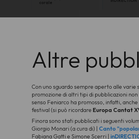
inDIRECTION
corale
Altre pubbl
Con uno sguardo sempre aperto alle varie sf
promozione di altri tipi di pubblicazioni no
senso Feniarco ha promosso, infatti, anche l'e
festival (si può ricordare
Europa Cantat XV
Finora sono stati pubblicati i seguenti volum
Giorgio Monari (a cura di) |
Canto "popolar
Fabiana Gatti e Simone Scerri |
inDIRECTI