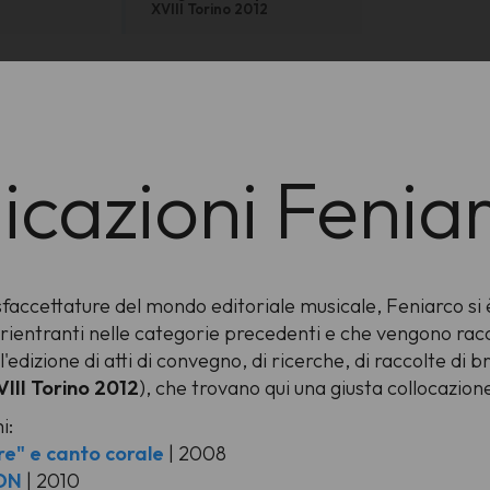
XVIII Torino 2012
icazioni Fenia
accettature del mondo editoriale musicale, Feniarco si 
n rientranti nelle categorie precedenti e che vengono racc
dizione di atti di convegno, di ricerche, di raccolte di bra
III Torino 2012
), che trovano qui una giusta collocazion
i:
e" e canto corale
| 2008
ON
| 2010