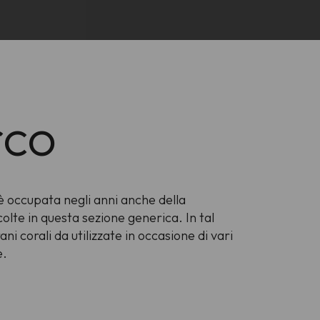
rco
è occupata negli anni anche della
olte in questa sezione generica. In tal
ni corali da utilizzate in occasione di vari
e.