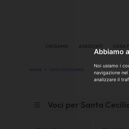
CHI SIAMO
ASSOCIATI
COSA 
Abbiamo a 
Noi usiamo i coo
HOME
COSA FACCIAMO
navigazione nel 
analizzare il tra
Voci per Santa Cecil