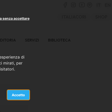
IT
EN
ITALIACORI
SHOP
a senza accettare
DITORIA
SERVIZI
BIBLIOTECA
 esperienza di
i mirati, per
sitatori.
Accetto