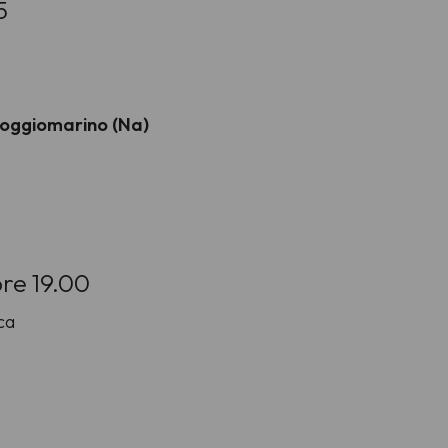
5
Poggiomarino (Na)
re 19.00
ca