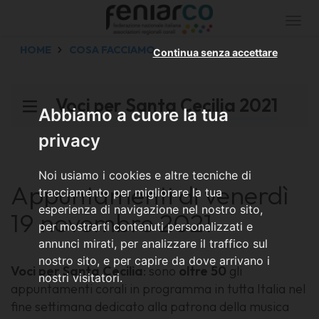
Togg
navi
HOME
COSA FACCIAMO
Continua senza accettare
Voci per Santa Cecilia 2021
Abbiamo a cuore la tua
privacy
Noi usiamo i cookies e altre tecniche di
Appuntamenti di venerdì
tracciamento per migliorare la tua
esperienza di navigazione nel nostro sito,
19 novembre 2021
per mostrarti contenuti personalizzati e
annunci mirati, per analizzare il traffico sul
nostro sito, e per capire da dove arrivano i
Voci per Santa Cecilia
: sono
oltre 50
gli
nostri visitatori.
appuntamenti corali in programma in tutta Italia nel
fine settimana dedicato alla patrona della musica