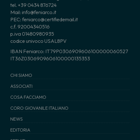
tel. +39 0434 876724
Mail: info@feniarco.it
PEC: feniarco@certifiedemail.it
c.f. 92004340516
p.iva 01480980935
codice univoco USAL8PV
IBAN Feniarco: IT79P0306909606100000060527
IT36Z0306909606100000135353
CHI SIAMO
ASSOCIATI
COSA FACCIAMO
CORO GIOVANILE ITALIANO
NEWS
EDITORIA