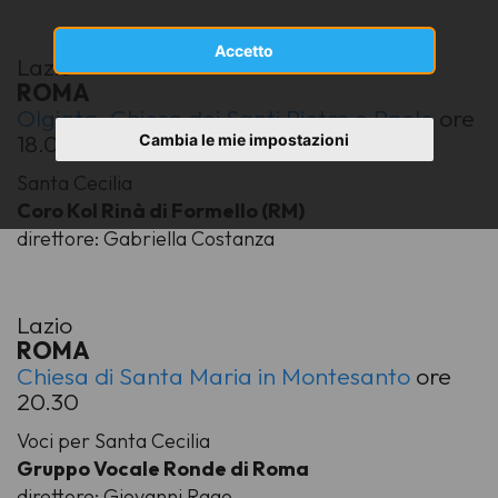
Accetto
Lazio
ROMA
Olgiata, Chiesa dei Santi Pietro e Paolo
ore
18.00
Cambia le mie impostazioni
Santa Cecilia
Coro Kol Rinà di Formello (RM)
direttore: Gabriella Costanza
Lazio
ROMA
Chiesa di Santa Maria in Montesanto
ore
20.30
Voci per Santa Cecilia
Gruppo Vocale Ronde di Roma
direttore: Giovanni Rago