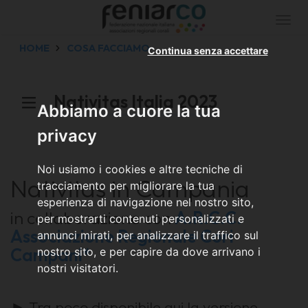
Togg
navi
HOME
COSA FACCIAMO
Continua senza accettare
Nativitas Italia 2023
Abbiamo a cuore la tua
privacy
Noi usiamo i cookies e altre tecniche di
Nativitas in Campania
tracciamento per migliorare la tua
esperienza di navigazione nel nostro sito,
in collaborazione con
A.R.C.C.
per mostrarti contenuti personalizzati e
Associazione Regionale Cori
annunci mirati, per analizzare il traffico sul
Campani*
nostro sito, e per capire da dove arrivano i
nostri visitatori.
► Tra poco disponibile qui la versione