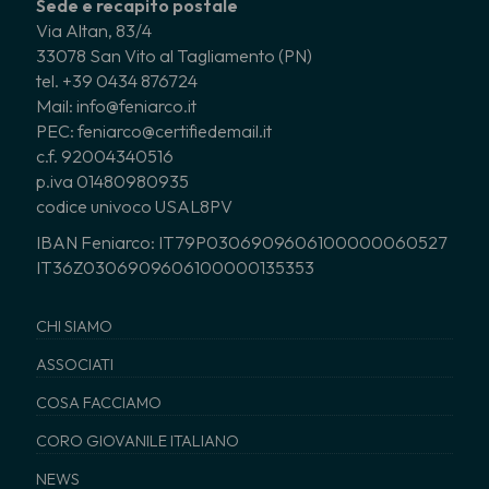
Sede e recapito postale
Via Altan, 83/4
33078 San Vito al Tagliamento (PN)
tel. +39 0434 876724
Mail: info@feniarco.it
PEC: feniarco@certifiedemail.it
c.f. 92004340516
p.iva 01480980935
codice univoco USAL8PV
IBAN Feniarco: IT79P0306909606100000060527
IT36Z0306909606100000135353
CHI SIAMO
ASSOCIATI
COSA FACCIAMO
CORO GIOVANILE ITALIANO
NEWS