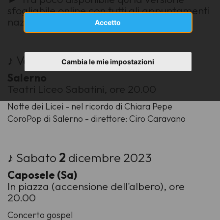
sfogliabile online con tutti gli appuntamenti
nazionali
Accetto
♪ Venerdì
1
dicembre 2023
Cambia le mie impostazioni
Salerno
Teatri Liceo Sabatini, ore 20.00
Notte dei Licei - nel ricordo di Chiara Pepe
CoroPop di Salerno - direttore: Ciro Caravano
♪ Sabato
2
dicembre 2023
Caposele (Sa)
In piazza (accensione dell'albero), ore
20.00
Concerto gospel