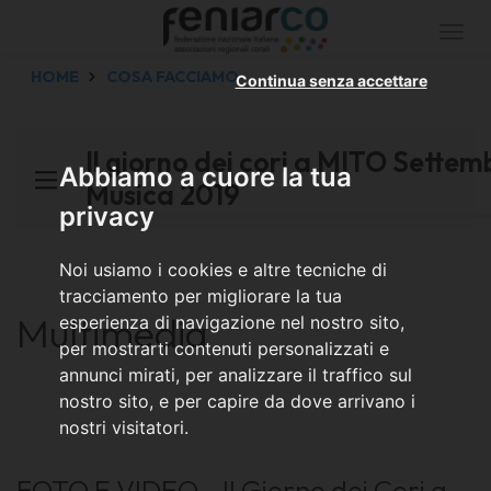
Togg
navi
HOME
COSA FACCIAMO
Continua senza accettare
Il giorno dei cori a MITO Settem
Abbiamo a cuore la tua
Musica 2019
privacy
Noi usiamo i cookies e altre tecniche di
tracciamento per migliorare la tua
Multimedia
esperienza di navigazione nel nostro sito,
per mostrarti contenuti personalizzati e
annunci mirati, per analizzare il traffico sul
nostro sito, e per capire da dove arrivano i
nostri visitatori.
FOTO E VIDEO -
Il Giorno dei Cori
a