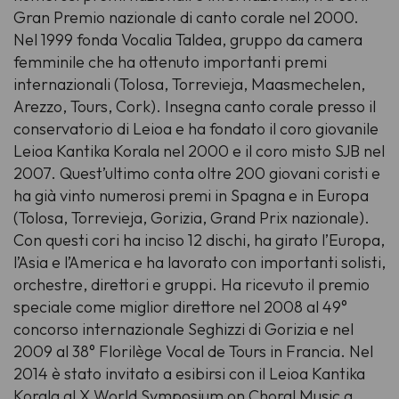
Gran Premio nazionale di canto corale
nel 2000.
Nel 1999 fonda Vocalia Taldea, gruppo da camera
femminile che ha ottenuto importanti premi
internazionali (Tolosa, Torrevieja, Maasmechelen,
Arezzo, Tours, Cork). Insegna canto corale presso il
conservatorio di Leioa e ha fondato il coro giovanile
Leioa Kantika Korala nel 2000 e il coro misto SJB nel
2007. Quest’ultimo conta oltre 200 giovani coristi e
ha già vinto numerosi premi in Spagna e in Europa
(Tolosa, Torrevieja, Gorizia, Grand Prix nazionale).
Con questi cori ha inciso 12 dischi, ha girato l’Europa,
l’Asia e l’America e ha lavorato con importanti solisti,
orchestre, direttori e gruppi. Ha ricevuto il premio
speciale come miglior direttore nel 2008 al 49°
concorso internazionale Seghizzi di Gorizia e nel
2009 al 38°
Florilège Vocal de Tours
in Francia. Nel
2014 è stato invitato a esibirsi con il Leioa Kantika
Korala al
X World Symposium on Choral Music
a