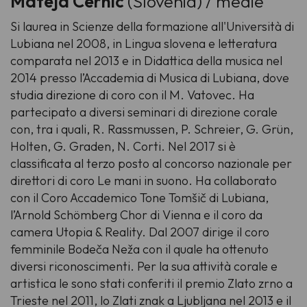
Mateja Cernic
(Slovenia) / medie
Si laurea in Scienze della formazione all'Università di
Lubiana nel 2008, in Lingua slovena e letteratura
comparata nel 2013 e in Didattica della musica nel
2014 presso l’Accademia di Musica di Lubiana, dove
studia direzione di coro con il M. Vatovec. Ha
partecipato a diversi seminari di direzione corale
con, tra i quali, R. Rassmussen, P. Schreier, G. Grün,
Holten, G. Graden, N. Corti. Nel 2017 si è
classificata al terzo posto al concorso nazionale per
direttori di coro Le mani in suono. Ha collaborato
con il Coro Accademico Tone Tomšič di Lubiana,
l’Arnold Schömberg Chor di Vienna e il coro da
camera Utopia & Reality. Dal 2007 dirige il coro
femminile Bodeča Neža con il quale ha ottenuto
diversi riconoscimenti. Per la sua attività corale e
artistica le sono stati conferiti il premio Zlato zrno a
Trieste nel 2011, lo Zlati znak a Ljubljana nel 2013 e il