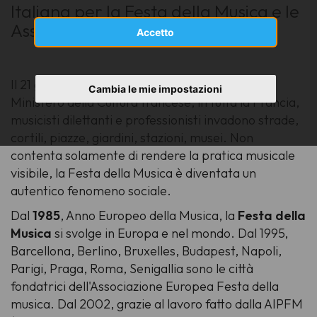
Italiana per la Festa della Musica e le
Associazioni Regionali Corali.
Accetto
Il 21 giugno del 1982, con l'iniziativa ideata dal
Cambia le mie impostazioni
Ministero della Cultura francese, in tutta la Francia,
musicisti dilettanti e professionisti invadono strade,
cortili, piazze, giardini, stazioni, musei. Non
contenta solamente di rendere la pratica musicale
visibile, la Festa della Musica è diventata un
autentico fenomeno sociale.
Dal
1985
, Anno Europeo della Musica, la
Festa della
Musica
si svolge in Europa e nel mondo. Dal 1995,
Barcellona, Berlino, Bruxelles, Budapest, Napoli,
Parigi, Praga, Roma, Senigallia sono le città
fondatrici dell'Associazione Europea Festa della
musica. Dal 2002, grazie al lavoro fatto dalla AIPFM