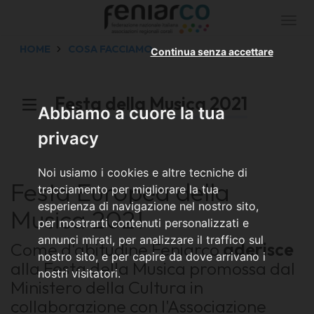
Togg
navi
HOME
COSA FACCIAMO
Continua senza accettare
Festa della Musica 2021
Abbiamo a cuore la tua
privacy
Noi usiamo i cookies e altre tecniche di
Festa Europea della
tracciamento per migliorare la tua
esperienza di navigazione nel nostro sito,
Musica 2021
per mostrarti contenuti personalizzati e
annunci mirati, per analizzare il traffico sul
Come d'abitudine Feniarco
aderisce
nostro sito, e per capire da dove arrivano i
alla Festa della Musica promossa dal
nostri visitatori.
Ministero della Cultura in
collaborazione con l'Associazione