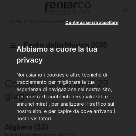
Togg
navi
HOME
COSA FACCIAMO
Continua senza accettare
Festa della Musica 2018
Abbiamo a cuore la tua
privacy
Noi usiamo i cookies e altre tecniche di
Concerti di venerdì 22
tracciamento per migliorare la tua
esperienza di navigazione nel nostro sito,
giugno
per mostrarti contenuti personalizzati e
annunci mirati, per analizzare il traffico sul
nostro sito, e per capire da dove arrivano i
nostri visitatori.
Alghero (SS)
Sa Mandra ore 19.00