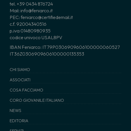
tel. +39 0434 876724
Mail: info@feniarco.it
PEC: feniarco@certifiedemail.it
c.f. 92004340516
p.iva 01480980935
codice univoco USAL8PV
IBAN Feniarco: IT79P0306909606100000060527
IT36Z0306909606100000135353
CHI SIAMO
ASSOCIATI
COSA FACCIAMO
CORO GIOVANILE ITALIANO
NEWS
EDITORIA