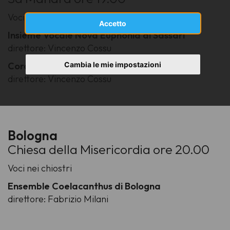
Voci in festa
Accetto
Insieme Vocale Nova Euphonia di Sassari
direttore: Vincenzo Cossu
Cambia le mie impostazioni
Corale studentesca Città di Sassari
direttore: Vincenzo Cossu
Bologna
Chiesa della Misericordia ore 20.00
Voci nei chiostri
Ensemble Coelacanthus di Bologna
direttore: Fabrizio Milani