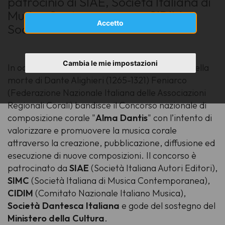
patrocinio di SIAE, Società Italiana di
Musica Contemporanea, CIDIM,
Accetto
Società Dantesca Italiana
Cambia le mie impostazioni
In occasione del settecentesimo anniversario della
morte di Dante Alighieri (1265-1321) Feniarco
(Federazione Nazionale Italiana delle Associazioni
Regionali Corali) bandisce il Concorso nazionale di
composizione corale "
Alma Dantis
" con l’intento di
valorizzare e promuovere la musica corale
attraverso la creazione, pubblicazione, diffusione ed
esecuzione di nuove composizioni. Il concorso è
patrocinato da
SIAE
(Società Italiana Autori Editori),
SIMC
(Società Italiana di Musica Contemporanea),
CIDIM
(Comitato Nazionale Italiano Musica),
Società Dantesca Italiana
e gode del sostegno del
Ministero della Cultura
.