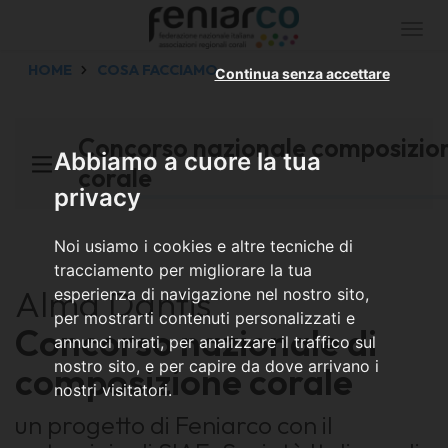
Togg
navi
HOME
COSA FACCIAMO
Continua senza accettare
Concorso nazionale composizio
Abbiamo a cuore la tua
corale
privacy
Noi usiamo i cookies e altre tecniche di
tracciamento per migliorare la tua
Alma Dantis
esperienza di navigazione nel nostro sito,
per mostrarti contenuti personalizzati e
Concorso nazionale di
annunci mirati, per analizzare il traffico sul
nostro sito, e per capire da dove arrivano i
composizione corale
nostri visitatori.
un progetto di Feniarco con il