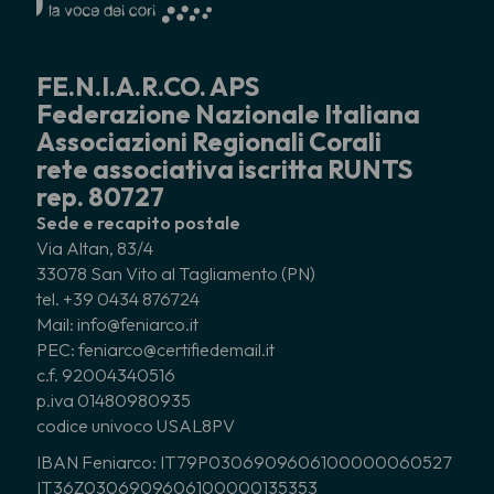
FE.N.I.A.R.CO. APS
Federazione Nazionale Italiana
Associazioni Regionali Corali
rete associativa iscritta RUNTS
rep. 80727
Sede e recapito postale
Via Altan, 83/4
33078 San Vito al Tagliamento (PN)
tel. +39 0434 876724
Mail: info@feniarco.it
PEC: feniarco@certifiedemail.it
c.f. 92004340516
p.iva 01480980935
codice univoco USAL8PV
IBAN Feniarco: IT79P0306909606100000060527
IT36Z0306909606100000135353