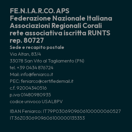
FE.N.I.A.R.CO. APS
Federazione Nazionale Italiana
Associazioni Regionali Corali
rete associativa iscritta RUNTS
rep. 80727
Sede e recapito postale
Via Altan, 83/4
33078 San Vito al Tagliamento (PN)
tel. +39 0434 876724
Mail: info@feniarco.it
PEC: feniarco@certifiedemail.it
c.f. 92004340516
p.iva 01480980935
codice univoco USAL8PV
IBAN Feniarco: IT79P0306909606100000060527
IT36Z0306909606100000135353