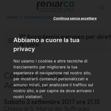
Togg
navi
HOME
COSA FACCIAMO
Continua senza accettare
9ª Accademia europea per diret
Abbiamo a cuore la tua
di coro
privacy
Noi usiamo i cookies e altre tecniche di
tracciamento per migliorare la tua
Concerto finale
esperienza di navigazione nel nostro sito,
per mostrarti contenuti personalizzati e
Accademia
annunci mirati, per analizzare il traffico sul
nostro sito, e per capire da dove arrivano i
nostri visitatori.
Sabato 2 settembre 2017 ore 21.15
Chiesa di S. Maria del Suffragio