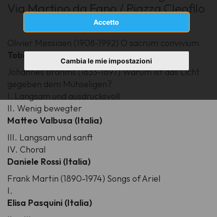
Via Martino da Fano / Piazza Cleofilo
Accetto
Olivier Messiaen (1908-1992) O sacrum convivium
Tobia Simone Tuveri (Italia)
Cambia le mie impostazioni
Johannes Brahms (1833-1897) Warum ist das Licht
gegeben dem Mühseligen?
I. Langsam und ausdrucksvoll
II. Wenig bewegter
Matteo Valbusa (Italia)
III. Langsam und sanft
IV. Choral
Daniele Rossi (Italia)
Frank Martin (1890-1974) Songs of Ariel
I.
Elisa Pasquini (Italia)