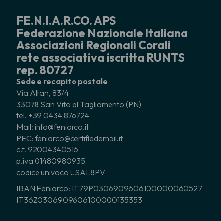
FE.N.I.A.R.CO. APS
Federazione Nazionale Italiana
Associazioni Regionali Corali
rete associativa iscritta RUNTS
rep. 80727
Sede e recapito postale
Via Altan, 83/4
33078 San Vito al Tagliamento (PN)
tel. +39 0434 876724
Mail: info@feniarco.it
PEC: feniarco@certifiedemail.it
c.f. 92004340516
p.iva 01480980935
codice univoco USAL8PV
IBAN Feniarco: IT79P0306909606100000060527
IT36Z0306909606100000135353