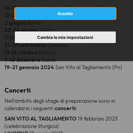
16-19 febbraio
San Vito al Tagliamento (Pn)
Accetto
15-20 aprile
Montecatini Terme (Pt)
2 giugno
Roma
23-26 giugno
Trento
7-10 luglio
Assisi
Cambia le mie impostazioni
21-25 settembre
Caulonia
13-16 ottobre
Brescia
7-10 dicembre
Sacile
19-21 gennaio 2024
San Vito al Tagliamento (Pn)
Concerti
Nell'ambito degli stage di preparazione sono in
calendario i seguenti
concerti:
SAN VITO AL TAGLIAMENTO
19 febbraio 2023
(celebrazione liturgica)