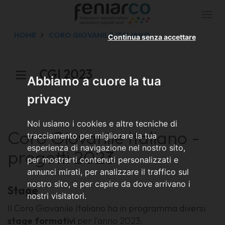
Togg
navi
HOME
CORO GIOVANILE ITALIANO
Continua senza accettare
CGI 2023
Abbiamo a cuore la tua
privacy
Noi usiamo i cookies e altre tecniche di
Coro Giovanile Italiano -
tracciamento per migliorare la tua
esperienza di navigazione nel nostro sito,
progetti 2023
per mostrarti contenuti personalizzati e
annunci mirati, per analizzare il traffico sul
nostro sito, e per capire da dove arrivano i
Stage
nostri visitatori.
Il Coro Giovanile Italiano ha in programma diversi
stage formativi
per l'anno 2023: