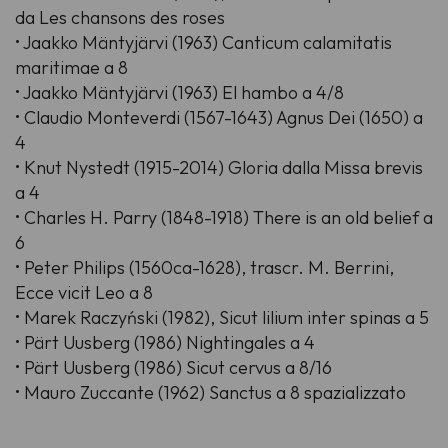
da Les chansons des roses
• Jaakko Mäntyjärvi (1963) Canticum calamitatis
maritimae a 8
• Jaakko Mäntyjärvi (1963) El hambo a 4/8
• Claudio Monteverdi (1567-1643) Agnus Dei (1650) a
4
• Knut Nystedt (1915-2014) Gloria dalla Missa brevis
a 4
• Charles H. Parry (1848-1918) There is an old belief a
6
• Peter Philips (1560ca-1628), trascr. M. Berrini,
Ecce vicit Leo a 8
• Marek Raczyński (1982), Sicut lilium inter spinas a 5
• Pärt Uusberg (1986) Nightingales a 4
• Pärt Uusberg (1986) Sicut cervus a 8/16
• Mauro Zuccante (1962) Sanctus a 8 spazializzato