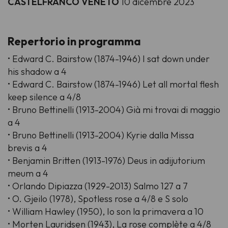
CASTELFRANCO VENETO
10 dicembre 2023
Repertorio in programma
• Edward C. Bairstow (1874-1946) I sat down under
his shadow a 4
• Edward C. Bairstow (1874-1946) Let all mortal flesh
keep silence a 4/8
• Bruno Bettinelli (1913-2004) Già mi trovai di maggio
a 4
• Bruno Bettinelli (1913-2004) Kyrie dalla Missa
brevis a 4
• Benjamin Britten (1913-1976) Deus in adijutorium
meum a 4
• Orlando Dipiazza (1929-2013) Salmo 127 a 7
• O. Gjeilo (1978), Spotless rose a 4/8 e S solo
• William Hawley (1950), Io son la primavera a 10
• Morten Lauridsen (1943), La rose complète a 4/8