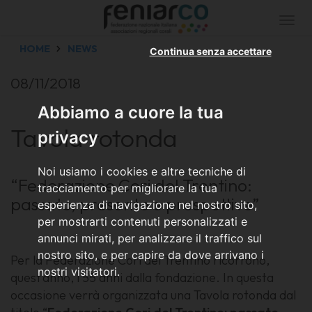
Togg
navi
HOME
NEWS
Continua senza accettare
08/11/2018
Abbiamo a cuore la tua
Tavola rotonda
privacy
Noi usiamo i cookies e altre tecniche di
“Federazione Cori del Trentino:
tracciamento per migliorare la tua
passato, presente e prospettive”
esperienza di navigazione nel nostro sito,
per mostrarti contenuti personalizzati e
annunci mirati, per analizzare il traffico sul
nostro sito, e per capire da dove arrivano i
Per la Federazione Cori del Trentino ricorrono,
nostri visitatori.
quest’anno, i 55 anni dalla fondazione. In questa
occasione verrà organizzata una Tavola rotonda dal