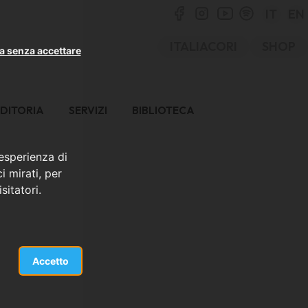
IT
EN
ITALIACORI
SHOP
a senza accettare
DITORIA
SERVIZI
BIBLIOTECA
 esperienza di
i mirati, per
sitatori.
Accetto