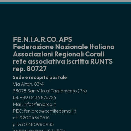
FE.N.I.A.R.CO. APS
Federazione Nazionale Italiana
Associazioni Regionali Corali
rete associativa iscritta RUNTS
rep. 80727
Sede e recapito postale
Via Altan, 83/4
33078 San Vito al Tagliamento (PN)
tel. +39 0434 876724
Mail: info@feniarco.it
PEC: feniarco@certifiedemail.it
c.f. 92004340516
p.iva 01480980935
codice univoco USAL8PV