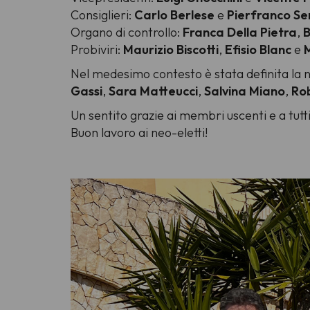
Consiglieri:
Carlo Berlese
e
Pierfranco S
Organo di controllo:
Franca Della Pietra
,
B
Probiviri:
Maurizio Biscotti
,
Efisio Blanc
e
M
Nel medesimo contesto è stata definita la
Gassi
,
Sara Matteucci
,
Salvina Miano
,
Ro
Un sentito grazie ai membri uscenti e a tutt
Buon lavoro ai neo-eletti!