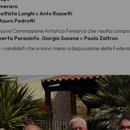
emeraro
attista Longhi
e
Anto Rossetti
auro Pedrotti
 nuova
Commissione Artistica Feniarco
che risulta compo
berta Paraninfo
,
Giorgio Susana
e
Paolo Zaltron
.
i i candidati che si sono messi a disposizione della Feder