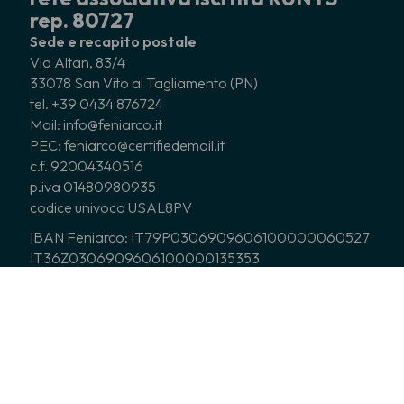
rep. 80727
Sede e recapito postale
Via Altan, 83/4
33078 San Vito al Tagliamento (PN)
tel. +39 0434 876724
Mail: info@feniarco.it
PEC: feniarco@certifiedemail.it
c.f. 92004340516
p.iva 01480980935
codice univoco USAL8PV
IBAN Feniarco: IT79P0306909606100000060527
IT36Z0306909606100000135353
CHI SIAMO
ASSOCIATI
COSA FACCIAMO
CORO GIOVANILE ITALIANO