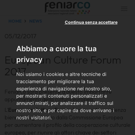
Togg
navi
HOME
NEWS
Continua senza accettare
05/12/2017
Abbiamo a cuore la tua
European Culture Forum
privacy
2017
Noi usiamo i cookies e altre tecniche di
tracciamento per migliorare la tua
esperienza di navigazione nel nostro sito,
Feniarco sarà presente a questo importante
per mostrarti contenuti personalizzati e
appuntamento della cultura europea.
annunci mirati, per analizzare il traffico sul
L'
European Culture Forum
è un evento a cadenza
nostro sito, e per capire da dove arrivano i
biennale organizzato dalla Commissione Europea
nostri visitatori.
per aumentare il profilo della cooperazione culturale
europea, per riunire gli attori chiave dei settori