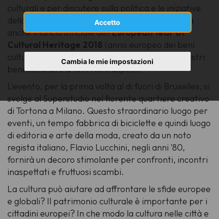
culturali e per discutere sulla politica e le iniziative
della cultura dell'UE. La sua edizione 2017 segna
Accetto
anche il lancio ufficiale dell'
European Year of
Cultural Heritage 2018
(anno europeo dei beni
culturali), l'anno tematico dell'UE dedicato ai nostri
Cambia le mie impostazioni
beni culturali e a tutti i loro aspetti.
L'evento, per la prima volta al di fuori di Bruxelles, si
svolge al Superstudio nel fiorente quartiere creativo
di Tortona a Milano. Questo straordinario luogo per
eventi, un tempo fabbrica di biciclette e quindi luogo
di editoria e arte della moda, creato da un noto
regista italiano, Flavio Lucchini, negli anni '80,
fornirà un decoro stimolante per confronti, incontri
inaspettati e fruttuosi scambi.
La cultura può aiutare ad affrontare le sfide europee
e globali? Il patrimonio culturale è importante per i
cittadini europei? In che modo la cultura nelle città e