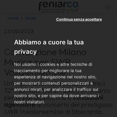
Togg
navi
HOME
NEWS
Continua senza accettare
23/05/2023
Abbiamo a cuore la tua
Convenzione Milano
privacy
Musica per SWR
Noi usiamo i cookies e altre tecniche di
Vokalensemble
tracciamento per migliorare la tua
esperienza di navigazione nel nostro sito,
Un'importante collaborazione tra il
per mostrarti contenuti personalizzati e
32° Festival Milano Musica e Feniarco
annunci mirati, per analizzare il traffico sul
nostro sito, e per capire da dove arrivano i
per la partecipazione a
condizioni
nostri visitatori.
agevolate
al concerto del prestigioso
SWR Vokalensemble di Stoccarda.