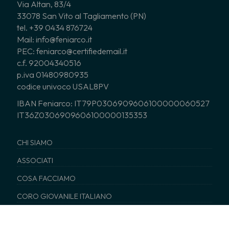
Via Altan, 83/4
33078 San Vito al Tagliamento (PN)
tel. +39 0434 876724
Mail: info@feniarco.it
PEC: feniarco@certifiedemail.it
c.f. 92004340516
p.iva 01480980935
codice univoco USAL8PV
IBAN Feniarco: IT79P0306909606100000060527
IT36Z0306909606100000135353
CHI SIAMO
ASSOCIATI
COSA FACCIAMO
CORO GIOVANILE ITALIANO
NEWS