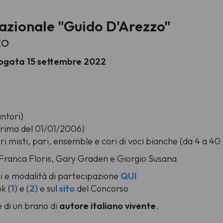
azionale "Guido D'Arezzo"
zo
orogata 15 settembre 2022
ntori)
 prima del 01/01/2006)
misti, pari, ensemble e cori di voci bianche (da 4 a 40 c
a, Franca Floris, Gary Graden e Giorgio Susana
 e modalità di partecipazione
QUI
k (
1
) e (
2
) e sul
sito
del Concorso
 di un brano di
autore italiano vivente
.