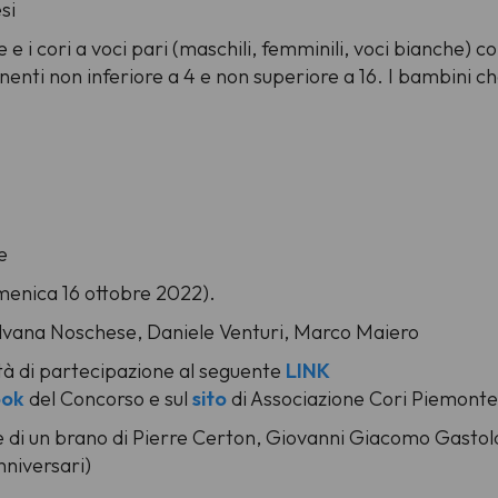
si
 e i cori a voci pari (maschili, femminili, voci bianche)
enti non inferiore a 4 e non superiore a 16. I bambini ch
.
e
menica 16 ottobre 2022).
ilvana Noschese, Daniele Venturi, Marco Maiero
à di partecipazione al seguente
LINK
ook
del Concorso e sul
sito
di Associazione Cori Piemonte
 di un brano di
Pierre Certon, Giovanni Giacomo Gastold
niversari)