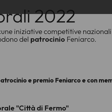
orali 2022
ne iniziative competitive nazionali 
godono del
patrocinio
Feniarco.
 patrocinio e premio Feniarco e con me
rale "Città di Fermo"