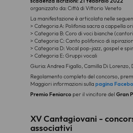
scadenza iscrizioni: 21 febbraio 2022
organizzato da: Città di Vittorio Veneto
La manifestazione è articolata nelle seguent
> Categoria A: Polifonia sacra a cappella or
> Categoria B: Coro di voci bianche (cantor
> Categoria C: Canto polifonico di ispirazi
> Categoria D: Vocal pop-jazz, gospel e spir
> Categoria E: Gruppi vocali
Giuria: Andrea Figallo, Camilla Di Lorenzo,
Regolamento completo del concorso, premi
Maggiori informazioni sulla
pagina Faceb
Premio Feniarco
per il vincitore del
Gran P
XV Cantagiovani - concorso
associativi