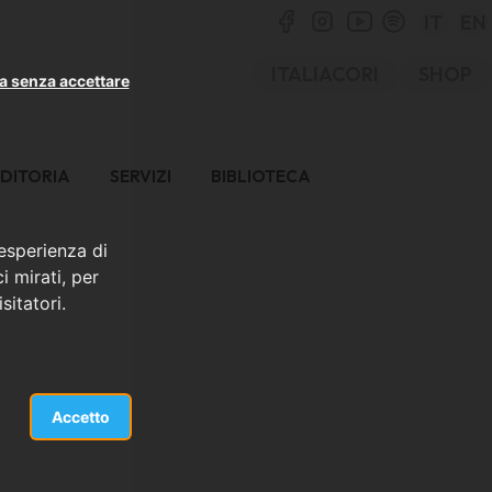
IT
EN
ITALIACORI
SHOP
a senza accettare
DITORIA
SERVIZI
BIBLIOTECA
 esperienza di
i mirati, per
sitatori.
Accetto