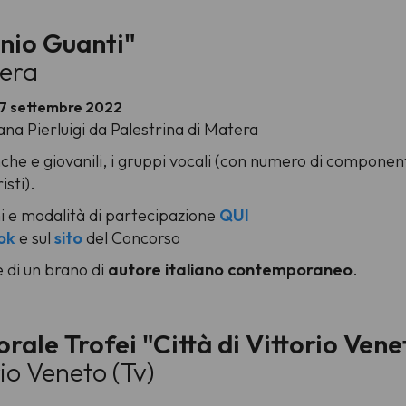
nio Guanti"
tera
 17 settembre 2022
ana Pierluigi da Palestrina di Matera
he e giovanili, i gruppi vocali (con numero di componenti d
sti).
 e modalità di partecipazione
QUI
ok
e sul
sito
del Concorso
 di un brano di
autore italiano contemporaneo
.
ale Trofei "Città di Vittorio Vene
io Veneto (Tv)