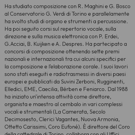
Ha studiato composizione con R. Maghini e G. Bosco
al Conservatorio G. Verdi di Torino e parallelamente
ha svolto studi di organo e strumenti a percussione.
Ha poi seguito corsi sul repertorio vocale, sulla
direzione e sulla musica elettronica con P. Erdei,
G.Acciai, B. Kuijken e A. Despres. Ha partecipato a
concorsi di composizione ottenendo sette premi
nazionali e internazionali tra cui alcuni specifici per
la composizione e l’elaborazione corale. I suoi lavori
sono stati eseguiti e radiotrasmessi in diversi paesi
europei e pubblicati da Suvini Zerboni, Rugginenti,
Elledici, EME, Caecilia, Bérben e Feniarco. Dal 1988
ha iniziato un’intensa attività come direttore,
organista e maestro al cembalo in vari complessi
vocali e strumentali (La Camerata, Secolo
Decimosesto, Clerici Vagantes, Nuova Armonia,
Ottetto Carissimi, Coro Eufoné). È direttore del Coro
della cattedrale di Torino, collabora con gli Uffici