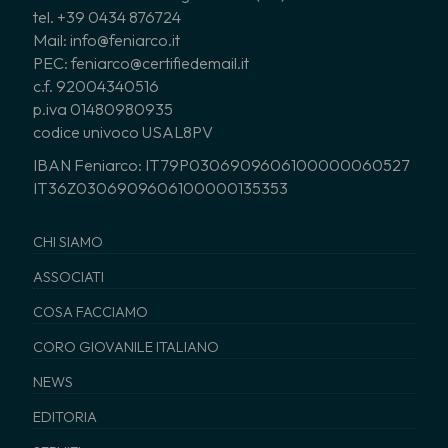
tel. +39 0434 876724
Mail: info@feniarco.it
PEC: feniarco@certifiedemail.it
c.f. 92004340516
p.iva 01480980935
codice univoco USAL8PV
IBAN Feniarco: IT79P0306909606100000060527
IT36Z0306909606100000135353
CHI SIAMO
ASSOCIATI
COSA FACCIAMO
CORO GIOVANILE ITALIANO
NEWS
EDITORIA