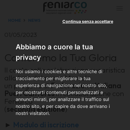
Togg
navi
HOME
NEWS
Continua senza accettare
01/05/2023
Abbiamo a cuore la tua
Canteremo la Tua Gloria
privacy
Il canto nella celebrazione eucaristica
Noi usiamo i cookies e altre tecniche di
alla luce del nuovo Messale
tracciamento per migliorare la tua
un progetto di
Federazione Italiana
esperienza di navigazione nel nostro sito,
Pueri Cantores
in collaborazione con
per mostrarti contenuti personalizzati e
annunci mirati, per analizzare il traffico sul
Feniarco
nostro sito, e per capire da dove arrivano i
(
seconda edizione
)
nostri visitatori.
►
Modulo di iscrizione