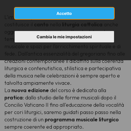
Accetto
L’immenso patrimonio che da due millenni
costituisce il
canto
nella
liturgia
cattolica
anche
oggi si rinnova nel tessuto culturale del nostro
Cambia le mie impostazioni
tempo aprendo inaspettati campi alla ricerca
musicale e spazi per l’arricchimento spirituale e di
fede. Dall’antica essenzialità del gregoriano fino alle
creazioni contemporanee il dibattito sulla coerenza
liturgica e contenutistica, stilistica e partecipativa
della musica nelle celebrazioni è sempre aperto e
talvolta ampiamente vivace.
La
nuova edizione
del corso è dedicata alla
pratica
: dallo studio delle forme musicali dopo il
Concilio Vaticano II fino all'educazione della vocalità
per cori liturgici, saremo guidati passo passo nella
costruzione di un
programma
musicale liturgico
sempre coerente ed appropriato.