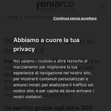
Togg
navi
HOME
COSA FACCIAMO
Continua senza accettare
Webinar informativo su
Abbiamo a cuore la tua
italiacori.it
privacy
Incontro
informativo gratuito
per
Noi usiamo i cookies e altre tecniche di
l'utilizzo del portale dedicato alla
tracciamento per migliorare la tua
federazione che rappresenta la
esperienza di navigazione nel nostro sito,
per mostrarti contenuti personalizzati e
coralità italiana tramite 21
annunci mirati, per analizzare il traffico sul
Associazioni Regionali, 2800 cori
nostro sito, e per capire da dove arrivano i
associati e 2500 direttori
nostri visitatori.
Un sentito grazie agli oltre 500