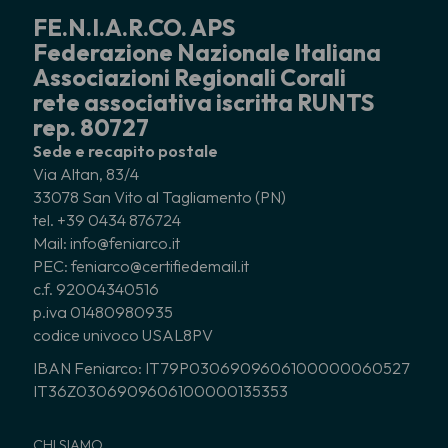
FE.N.I.A.R.CO. APS
Federazione Nazionale Italiana
Associazioni Regionali Corali
rete associativa iscritta RUNTS
rep. 80727
Sede e recapito postale
Via Altan, 83/4
33078 San Vito al Tagliamento (PN)
tel. +39 0434 876724
Mail: info@feniarco.it
PEC: feniarco@certifiedemail.it
c.f. 92004340516
p.iva 01480980935
codice univoco USAL8PV
IBAN Feniarco: IT79P0306909606100000060527
IT36Z0306909606100000135353
CHI SIAMO