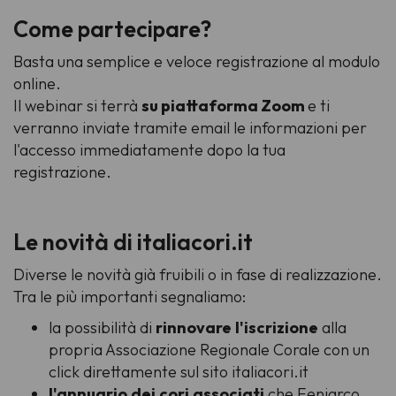
Come partecipare?
Basta una semplice e veloce registrazione al modulo
online.
Il webinar si terrà
su piattaforma Zoom
e ti
verranno inviate tramite email le informazioni per
l'accesso immediatamente dopo la tua
registrazione.
Le novità di italiacori.it
Diverse le novità già fruibili o in fase di realizzazione.
Tra le più importanti segnaliamo:
la possibilità di
rinnovare
l'iscrizione
alla
propria Associazione Regionale Corale con un
click direttamente sul sito italiacori.it
l'annuario
dei
cori
associati
che Feniarco