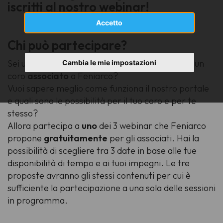
iscritti al nostro webinar!
Accetto
Chi può partecipare?
Sei un
presidente
, un
direttore
o un
corista
di un
Cambia le mie impostazioni
coro
associato
a Feniarco?
Vuoi sapere meglio come funziona il nostro portale
e quali sono le possibilità per il tuo coro e per te
stesso?
Allora partecipa a
uno
dei 3 webinar che Feniarco
propone
gratuitamente
per gli associati. Hai la
possibilità di scegliere tra 3 date in base alle tue
disponibilità di tempo e ai tuoi impegni. Le tre
proposte avranno gli stessi contenuti per cui è
sufficiente la partecipazione a una sola delle sessioni
in programma.