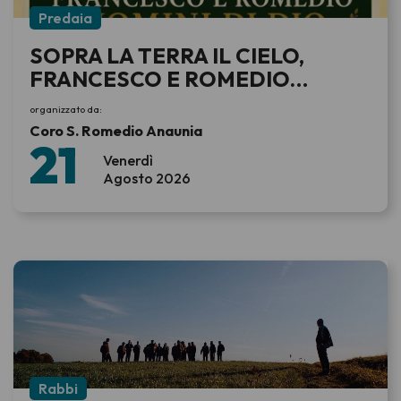
Predaia
SOPRA LA TERRA IL CIELO,
FRANCESCO E ROMEDIO
UOMINI DI DIO NELL' 8°
organizzato da:
CENTENARIO DELLA MORTE DI
Coro S. Romedio Anaunia
21
SAN FRANCESCO. RECITAL PER
Venerdì
CORI E VOCI NARRANTI
Agosto 2026
Rabbi