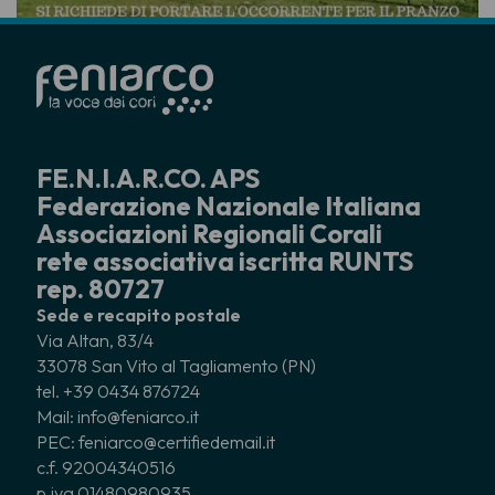
FE.N.I.A.R.CO. APS
Federazione Nazionale Italiana
Associazioni Regionali Corali
rete associativa iscritta RUNTS
rep. 80727
Sede e recapito postale
Via Altan, 83/4
33078 San Vito al Tagliamento (PN)
tel. +39 0434 876724
Mail: info@feniarco.it
PEC: feniarco@certifiedemail.it
c.f. 92004340516
p.iva 01480980935