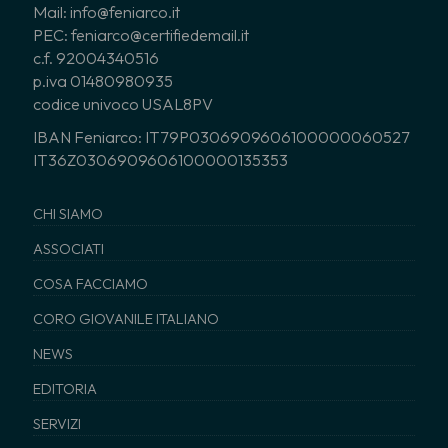
Mail: info@feniarco.it
PEC: feniarco@certifiedemail.it
c.f. 92004340516
p.iva 01480980935
codice univoco USAL8PV
IBAN Feniarco: IT79P0306909606100000060527
IT36Z0306909606100000135353
CHI SIAMO
ASSOCIATI
COSA FACCIAMO
CORO GIOVANILE ITALIANO
NEWS
EDITORIA
SERVIZI