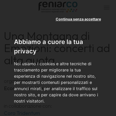
Togg
navi
Continua senza accettare
Una Montagna di
Abbiamo a cuore la tua
Emozioni: concerti ad
privacy
alta quota
Noi usiamo i cookies e altre tecniche di
tracciamento per migliorare la tua
esperienza di navigazione nel nostro sito,
organizzatore:
per mostrarti contenuti personalizzati e
Ecomuseo del Lagorai
annunci mirati, per analizzare il traffico sul
nostro sito, e per capire da dove arrivano i
nostri visitatori.
in collaborazione con:
Coro Tridentum