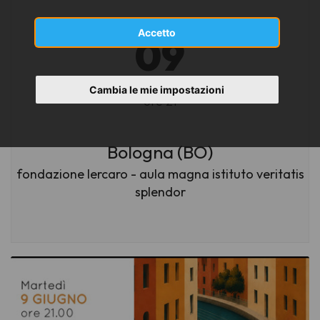
MARTEDÌ
Accetto
09
GIUGNO 2026
Cambia le mie impostazioni
ore 21
Bologna (BO)
fondazione lercaro - aula magna istituto veritatis
splendor