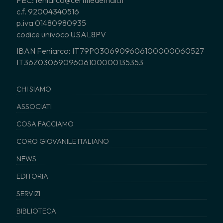
PEC: feniarco@certifiedemail.it
c.f. 92004340516
p.iva 01480980935
codice univoco USAL8PV
IBAN Feniarco: IT79P0306909606100000060527
IT36Z0306909606100000135353
CHI SIAMO
ASSOCIATI
COSA FACCIAMO
CORO GIOVANILE ITALIANO
NEWS
EDITORIA
SERVIZI
BIBLIOTECA