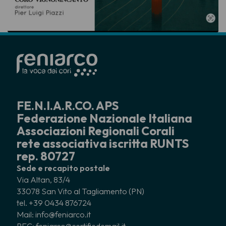
FE.N.I.A.R.CO. APS
Federazione Nazionale Italiana
Associazioni Regionali Corali
rete associativa iscritta RUNTS
rep. 80727
Sede e recapito postale
Via Altan, 83/4
33078 San Vito al Tagliamento (PN)
tel. +39 0434 876724
Mail: info@feniarco.it