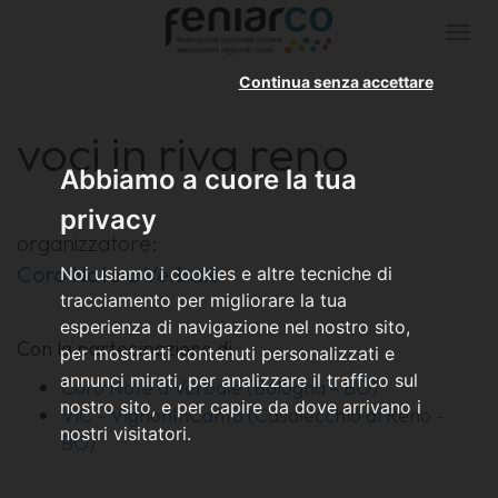
Togg
navi
Continua senza accettare
voci in riva reno
Abbiamo a cuore la tua
privacy
organizzatore:
Coro Note a Verbale
Noi usiamo i cookies e altre tecniche di
tracciamento per migliorare la tua
esperienza di navigazione nel nostro sito,
Con la partecipazione di
per mostrarti contenuti personalizzati e
annunci mirati, per analizzare il traffico sul
Coro Note a Verbale (Bologna - BO)
nostro sito, e per capire da dove arrivano i
ViC - VignonInCanto (Casalecchio di Reno -
nostri visitatori.
BO)