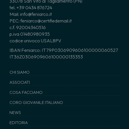
33078 San Vito al Tagliamento (PN)
tel. +39 0434 876724
Mail: info@feniarco.it
PEC: feniarco@certifiedemail.it
c.f. 92004340516
p.iva 01480980935
codice univoco USAL8PV
IBAN Feniarco: IT79P0306909606100000060527
IT36Z0306909606100000135353
CHI SIAMO
ASSOCIATI
COSA FACCIAMO
CORO GIOVANILE ITALIANO
NEWS
EDITORIA