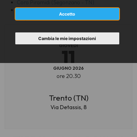
Coro Piramidi (Segonzano - TN)
Coro Piccolemelodie - voci bianche
Accetto
(Sopramonte - TN)
Cambia le mie impostazioni
GIOVEDÌ
11
GIUGNO 2026
ore 20.30
Trento (TN)
Via Detassis, 8