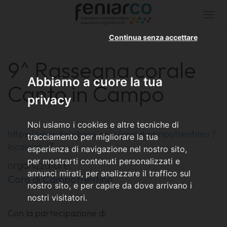
Togg
navi
Continua senza accettare
9^ Rassegna corale
Abbiamo a cuore la tua
Canto in Campo
privacy
Noi usiamo i cookies e altre tecniche di
https://www.facebook.com/corodicampotrentino/?
tracciamento per migliorare la tua
locale=it_IT
esperienza di navigazione nel nostro sito,
per mostrarti contenuti personalizzati e
organizzatore:
annunci mirati, per analizzare il traffico sul
Coro di Campotrentino
nostro sito, e per capire da dove arrivano i
nostri visitatori.
Con la partecipazione di